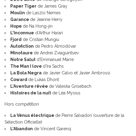
Paper Tiger
de James Gray
Moulin
de Laszlo Nemes
Garance
de Jeanne Herry
Hope
de Na Hong-jin
L’Inconnue
d’Arthur Harari
Fjord
de Cristian Mungiu
Autofiction
de Pedro Almodóvar
Minotaure
de Andrei Zviaguintsev
Notre Salut
d’Emmanuel Marre
The Man I love
d’Ira Sachs
La Bola Negra
de Javier Calvo et Javier Ambrossi
Coward
de Lukas Dhont
L’Aventure rêvée
de Valeska Grisebach
Histoires de la nuit
de Léa Mysius
Hors compétition
La Vénus électrique
de Pierre Salvadori (ouverture de la
Sélection Officielle)
L’Abandon
de Vincent Garenq