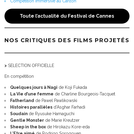
Compétition immersive au Carlton
Toute l’actualité du Festival de Cannes
NOS CRITIQUES DES FILMS PROJETÉS
>
SELECTION OFFICIELLE
En compétition
Quelques jours à Nagi
de Koji Fukada
La Vie d’une femme
de Charline Bourgeois-Tacquet
Fatherland
de Pawel Pawlikowski
Histoires parallèles
d’Asghar Farhadi
Soudain
de Ryusuke Hamaguchi
Gentle Monster
de Marie Kreutzer
Sheep in the box
de Hirokazu Kore-eda
L’Etre aimé
de Rodrigo Sorogoyen