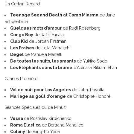
Un Certain Regard
Teenage Sex and Death at Camp Miasma
de Jane
Schoenbrun
Quelques mots d’amour
de Rudi Rosenberg
Congo Boy
de Rafiki Fariala
Club Kid
de Jordan Firstman
Les Fraises
de Leila Marrakchi
Dégel
de Manuela Martelli
De toutes les nuits, les amants
de Yukiko Sode
Les Eléphants dans la brume
d’Abinash Bikram Shah
Cannes Première :
Vol de nuit pour Los Angeles
de John Travolta
Mariage au goût d’orange
de Christophe Honoré
Séances Spéciales ou de Minuit
Vesna
de Rostislav Kirpichenko
Roma Elastica
de Bertrand Mandiico
Colony
de Sang-ho Yeon