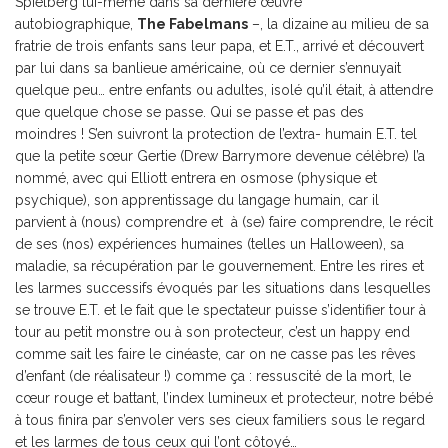
Spielberg lui-même dans sa dernière œuvre
autobiographique,
The Fabelmans
–, la dizaine au milieu de sa
fratrie de trois enfants sans leur papa, et E.T., arrivé et découvert
par lui dans sa banlieue américaine, où ce dernier s’ennuyait
quelque peu… entre enfants ou adultes, isolé qu’il était, à attendre
que quelque chose se passe. Qui se passe et pas des
moindres ! S’en suivront la protection de l’extra- humain E.T. tel
que la petite sœur Gertie (Drew Barrymore devenue célèbre) l’a
nommé, avec qui Elliott entrera en osmose (physique et
psychique), son apprentissage du langage humain, car il
parvient à (nous) comprendre et à (se) faire comprendre, le récit
de ses (nos) expériences humaines (telles un Halloween), sa
maladie, sa récupération par le gouvernement. Entre les rires et
les larmes successifs évoqués par les situations dans lesquelles
se trouve E.T. et le fait que le spectateur puisse s’identifier tour à
tour au petit monstre ou à son protecteur, c’est un happy end
comme sait les faire le cinéaste, car on ne casse pas les rêves
d’enfant (de réalisateur !) comme ça : ressuscité de la mort, le
cœur rouge et battant, l’index lumineux et protecteur, notre bébé
à tous finira par s’envoler vers ses cieux familiers sous le regard
et les larmes de tous ceux qui l’ont côtoyé…