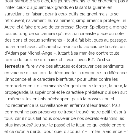
pour symbole ses clés, les jeunes enfants ici ne cherchent pas à
imiter ceux qui jouent aux grands en faisant la guerre, en
surveillant, en faisant peur à ceux qu’ils craignent mais ils se
retrouvent, naïvement, humainement, simplement à protéger un
Autre, et à faire preuve de tendresse. Steven Spielberg a montré
tout au long de sa carrière qu’il était un cinéaste placé du côté
des bons et beaux sentiments – tout à fait bibliques au passage,
notamment avec l’affiche et sa reprise du tableau de la création
d’Adam par Michel-Ange –, luttant à sa manière contre toute
forme de racisme ordinaire, et il vient, avec
E.T.
l’extra-
terrestre
, faire vivre des attitudes et éprouver des sentiments
en voie de disparition : la découverte, la rencontre, la différence,
l’innocence et le caractère bienfaiteur pour lutter contre les
comportements discriminants s’érigent contre le rejet, la peur, la
propagande, la supériorité et le caractère prédateur qui s’en suit
– même si les enfants n’échappent pas à la possession et
indirectement à la surveillance en enfermant leur trésor. Mais
comment ne pas préserver ce trésor trouvé, notre petit trésor à
tous, car il nous fait nous souvenir de nos secrets enfantins les
plus inavoués? Jeu sur le passé et le futur, ce qui existe encore
et ce qu’on a perdu, pour quel discours ? – limiter la violence – :