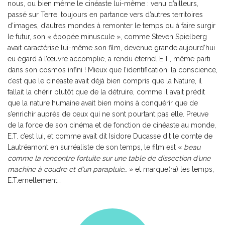
nous, ou bien même le cinéaste lui-même : venu d’ailleurs,
passé sur Terre, toujours en partance vers d’autres territoires
d’images, d’autres mondes à remonter le temps ou à faire surgir
le futur, son « épopée minuscule », comme Steven Spielberg
avait caractérisé lui-même son film, devenue grande aujourd’hui
eu égard à l’œuvre accomplie, a rendu éternel E.T., même parti
dans son cosmos infini ! Mieux que l’identification, la conscience,
c’est que le cinéaste avait déjà bien compris que la Nature, il
fallait la chérir plutôt que de la détruire, comme il avait prédit
que la nature humaine avait bien moins à conquérir que de
s’enrichir auprès de ceux qui ne sont pourtant pas elle. Preuve
de la force de son cinéma et de fonction de cinéaste au monde,
E.T. c’est lui, et comme avait dit Isidore Ducasse dit le comte de
Lautréamont en surréaliste de son temps, le film est «
beau
comme la rencontre fortuite sur une table de dissection d’une
machine à coudre et d’un parapluie…
» et marque(ra) les temps,
E.T.ernellement…