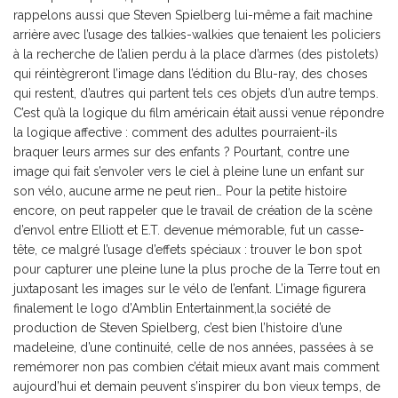
rappelons aussi que Steven Spielberg lui-même a fait machine
arrière avec l’usage des talkies-walkies que tenaient les policiers
à la recherche de l’alien perdu à la place d’armes (des pistolets)
qui réintègreront l’image dans l’édition du Blu-ray, des choses
qui restent, d’autres qui partent tels ces objets d’un autre temps.
C’est qu’à la logique du film américain était aussi venue répondre
la logique affective : comment des adultes pourraient-ils
braquer leurs armes sur des enfants ? Pourtant, contre une
image qui fait s’envoler vers le ciel à pleine lune un enfant sur
son vélo, aucune arme ne peut rien… Pour la petite histoire
encore, on peut rappeler que le travail de création de la scène
d’envol entre Elliott et E.T. devenue mémorable, fut un casse-
tête, ce malgré l’usage d’effets spéciaux : trouver le bon spot
pour capturer une pleine lune la plus proche de la Terre tout en
juxtaposant les images sur le vélo de l’enfant. L’image figurera
finalement le logo d’Amblin Entertainment,la société de
production de Steven Spielberg, c’est bien l’histoire d’une
madeleine, d’une continuité, celle de nos années, passées à se
remémorer non pas combien c’était mieux avant mais comment
aujourd’hui et demain peuvent s’inspirer du bon vieux temps, de