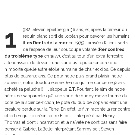
1
982, Steven Spielberg a 36 ans, et, après la terreur du
requin blanc sorti de l’océan pour dévorer les humains
(
Les Dents de la mer
en 1975), l’arrivée d’aliens sortis
de l’espace de leur soucoupe volante (
Rencontres
du troisième type
en 1977), c’est au tour d’un extra-terrestre
attendrissant de devenir une star plus réputée encore que
n’importe quelle autre étoile humaine de chair et d’os. Ce depuis
plus de quarante ans. Ce pour notre plus grand plaisir, notre
souvenir, notre doudou éternel (en ce qui me concerne j’avais
acheté sa peluche !) : il s’appelle
E.T.
Pourtant, le film de notre
héros ne s’apparente qu’à une sorte de buddy movie tourné du
côté de la science-fiction, le pote du duo de copains étant une
créature perdue sur la Terre. En effet, le film raconte la rencontre
et le lien qui se créent entre Elliott – interprété par Henry
Thomas et dont l’incarnation et la naïveté ne sont pas sans faire
penser à Gabriel LaBelle interprétant Sammy soit Steven