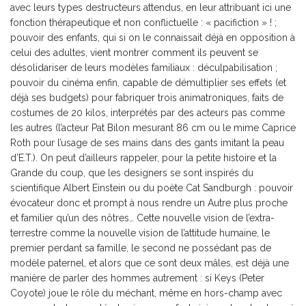
avec leurs types destructeurs attendus, en leur attribuant ici une
fonction thérapeutique et non conflictuelle : « pacifiction » ! ;
pouvoir des enfants, qui si on le connaissait déjà en opposition à
celui des adultes, vient montrer comment ils peuvent se
désolidariser de leurs modèles familiaux : déculpabilisation ;
pouvoir du cinéma enfin, capable de démultiplier ses effets (et
déjà ses budgets) pour fabriquer trois animatroniques, faits de
costumes de 20 kilos, interprétés par des acteurs pas comme
les autres (l’acteur Pat Bilon mesurant 86 cm ou le mime Caprice
Roth pour l’usage de ses mains dans des gants imitant la peau
d’E.T.). On peut d’ailleurs rappeler, pour la petite histoire et la
Grande du coup, que les designers se sont inspirés du
scientifique Albert Einstein ou du poète Cat Sandburgh : pouvoir
évocateur donc et prompt à nous rendre un Autre plus proche
et familier qu’un des nôtres… Cette nouvelle vision de l’extra-
terrestre comme la nouvelle vision de l’attitude humaine, le
premier perdant sa famille, le second ne possédant pas de
modèle paternel, et alors que ce sont deux mâles, est déjà une
manière de parler des hommes autrement : si Keys (Peter
Coyote) joue le rôle du méchant, même en hors-champ avec