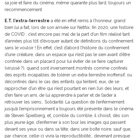
sa joie et faire du cinéma, même quarante plus tard, toujours un
recommencement.
E.T. l’extra-terrestre
a été en effet remis à l’honneur, grand
bien lui a fait, lors de son arrivée sur Netflix, fin 2020, une histoire
de COVID : c’est encore pas mal de la part d’un film réalisé tant
d’années plus tôt d’évoquer autant de définitions du confinement
sans le vouloir ! En effet, c’est d’abord l’histoire du confinement
d’une créature, dans un espace qui n’est pas le sien avant d’être
confinée dans un placard pour lui éviter de se faire capturer
(virussé ?), quand sont inversement montrés comme confinés
des esprits incapables de tolérer un extra-terrestre inoffensif, ou
déconfinés dans le cas des enfants qui tentent, eux, de se
rapprocher d’un être qui n’est pourtant en rien l’un des leurs, et
d’en faire un ami, de lui apprendre à parler et de l’aider à
retrouver les siens… Solidarité. La question de l’enfermement
jusqu’à l’emprisonnement a toujours été présente dans le cinéma
de Steven Spielberg, et, comble du comble, il choisit, dès son
plus jeune âge, d’enfermer à son tour les images qui passent
devant ses yeux ou dans sa tête, dans une boîte noire, sauf que,
par chance, celle-ci vivra la reproductibilité… devenant presque