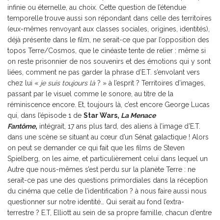
infinie ou éternelle, au choix. Cette question de l’étendue
temporelle trouve aussi son répondant dans celle des territoires
(eux-mêmes renvoyant aux classes sociales, origines, identités),
déjà présente dans le film, ne serait-ce que par l’opposition des
topos Terre/Cosmos, que le cinéaste tente de relier : même si
on reste prisonnier de nos souvenirs et des émotions qui y sont
liées, comment ne pas garder la phrase d’E.T. s’envolant vers
chez lui «
je suis toujours là
? » à l’esprit ? Territoires d’images,
passant par le visuel comme le sonore, au titre de la
réminiscence encore. Et, toujours là, c’est encore George Lucas
qui, dans l’épisode 1 de
Star Wars,
La Menace
Fantôme
,
intégrait, 17 ans plus tard, des aliens à l’image d’E.T.
dans une scène se situant au cœur d’un Sénat galactique ! Alors
on peut se demander ce qui fait que les films de Steven
Spielberg, on les aime, et particulièrement celui dans lequel un
Autre que nous-mêmes s’est perdu sur la planète Terre : ne
serait-ce pas une des questions primordiales dans la réception
du cinéma que celle de l’identification ? à nous faire aussi nous
questionner sur notre identité… Qui serait au fond l’extra-
terrestre ? E.T, Elliott au sein de sa propre famille, chacun d’entre