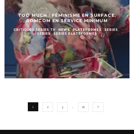
TOO MUCH : FÉMINISME EN SURFACE,
ROMCOM EN SERVICE MINIMUM
CRITIQUES SERIES TV
NEWS
PLATEFORMES
SERIES
SERIES
SERIES PLATEFORMES
1
2
3
…
10