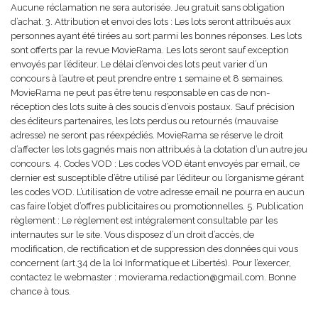
Aucune réclamation ne sera autorisée. Jeu gratuit sans obligation
d’achat. 3. Attribution et envoi des lots : Les lots seront attribués aux
personnes ayant été tirées au sort parmi les bonnes réponses. Les lots
sont offerts par la revue MovieRama. Les lots seront sauf exception
envoyés par l’éditeur. Le délai d’envoi des lots peut varier d’un
concours à l’autre et peut prendre entre 1 semaine et 8 semaines.
MovieRama ne peut pas être tenu responsable en cas de non-
réception des lots suite à des soucis d’envois postaux. Sauf précision
des éditeurs partenaires, les lots perdus ou retournés (mauvaise
adresse) ne seront pas réexpédiés. MovieRama se réserve le droit
d’affecter les lots gagnés mais non attribués à la dotation d’un autre jeu
concours. 4. Codes VOD : Les codes VOD étant envoyés par email, ce
dernier est susceptible d’être utilisé par l’éditeur ou l’organisme gérant
les codes VOD. L’utilisation de votre adresse email ne pourra en aucun
cas faire l’objet d’offres publicitaires ou promotionnelles. 5. Publication
règlement : Le règlement est intégralement consultable par les
internautes sur le site. Vous disposez d’un droit d’accès, de
modification, de rectification et de suppression des données qui vous
concernent (art.34 de la loi Informatique et Libertés). Pour l’exercer,
contactez le webmaster : movierama.redaction@gmail.com. Bonne
chance à tous.