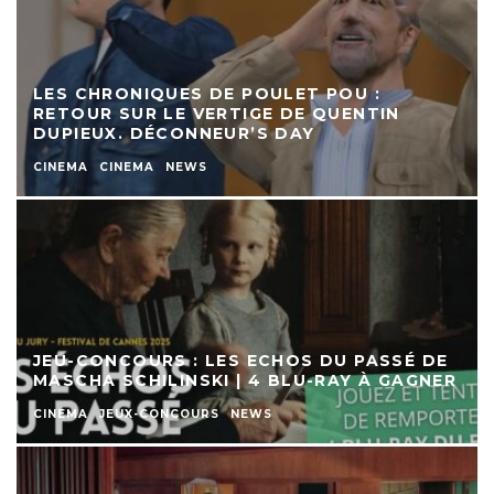
LES CHRONIQUES DE POULET POU :
RETOUR SUR LE VERTIGE DE QUENTIN
DUPIEUX. DÉCONNEUR’S DAY
CINEMA
CINEMA
NEWS
JEU-CONCOURS : LES ECHOS DU PASSÉ DE
MASCHA SCHILINSKI | 4 BLU-RAY À GAGNER
CINEMA
JEUX-CONCOURS
NEWS