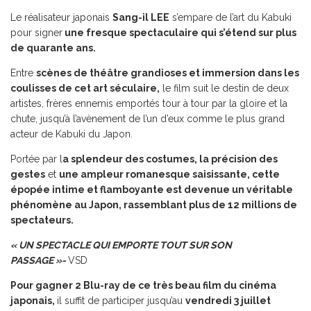
Le réalisateur japonais
Sang-il LEE
s’empare de l’art du Kabuki
pour signer
une fresque spectaculaire qui s’étend sur plus
de quarante ans.
Entre
scènes de théâtre grandioses et immersion dans les
coulisses de cet art séculaire,
le film suit le destin de deux
artistes, frères ennemis emportés tour à tour par la gloire et la
chute, jusqu’à l’avènement de l’un d’eux comme le plus grand
acteur de Kabuki du Japon.
Portée par l
a splendeur des costumes, la précision des
gestes
et
une ampleur romanesque saisissante, cette
épopée intime et flamboyante est devenue un véritable
phénomène au Japon, rassemblant plus de 12 millions de
spectateurs.
« UN SPECTACLE QUI EMPORTE TOUT SUR SON
PASSAGE »-
VSD
Pour gagner 2 Blu-ray de ce très beau film du cinéma
japonais,
il suffit de participer jusqu’au
vendredi 3 juillet