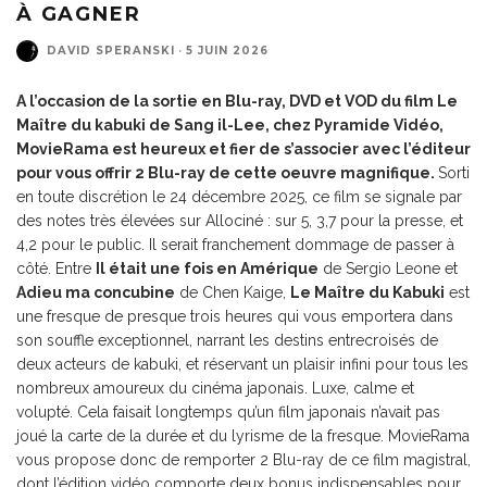
À GAGNER
DAVID SPERANSKI
·
5 JUIN 2026
A l’occasion de la sortie en Blu-ray, DVD et VOD du film
Le
Maître du kabuki
de Sang il-Lee, chez Pyramide Vidéo,
MovieRama est heureux et fier de s’associer avec l’éditeur
pour vous offrir 2 Blu-ray de cette oeuvre magnifique.
Sorti
en toute discrétion le 24 décembre 2025, ce film se signale par
des notes très élevées sur Allociné : sur 5, 3,7 pour la presse, et
4,2 pour le public. Il serait franchement dommage de passer à
côté. Entre
Il était une fois en Amérique
de Sergio Leone et
Adieu ma concubine
de Chen Kaige,
Le Maître du Kabuki
est
une fresque de presque trois heures qui vous emportera dans
son souffle exceptionnel, narrant les destins entrecroisés de
deux acteurs de kabuki, et réservant un plaisir infini pour tous les
nombreux amoureux du cinéma japonais. Luxe, calme et
volupté. Cela faisait longtemps qu’un film japonais n’avait pas
joué la carte de la durée et du lyrisme de la fresque. MovieRama
vous propose donc de remporter 2 Blu-ray de ce film magistral,
dont l’édition vidéo comporte deux bonus indispensables pour