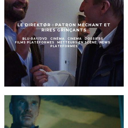
LE DIREKTØR : PATRON MÉCHANT ET
RIRES GRINÇANTS
BLU-RAY/DVD
CINÉMA
CINEMA
DOSSIERS
FILMS PLATEFORMES
METTEURS EN SCENE
NEWS
PLATEFORMES