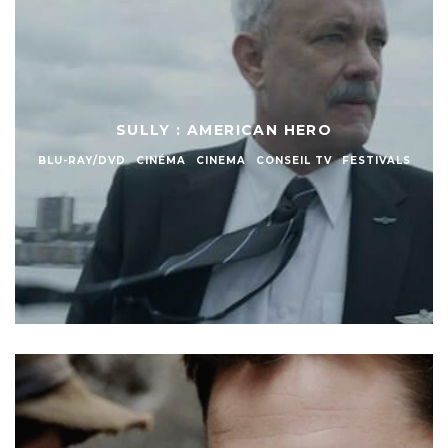
SULLY : AMERICAN HERO
BLU-RAY/DVD
CINÉMA
CINEMA
CONSEIL TV
FESTIVALS