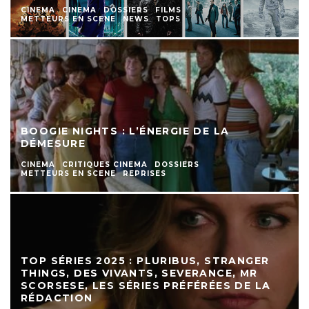
CINEMA
CINEMA
DOSSIERS
FILMS
METTEURS EN SCENE
NEWS
TOPS
BOOGIE NIGHTS : L’ÉNERGIE DE LA
DÉMESURE
CINEMA
CRITIQUES CINEMA
DOSSIERS
METTEURS EN SCENE
REPRISES
TOP SÉRIES 2025 : PLURIBUS, STRANGER
THINGS, DES VIVANTS, SEVERANCE, MR
SCORSESE, LES SÉRIES PRÉFÉRÉES DE LA
RÉDACTION