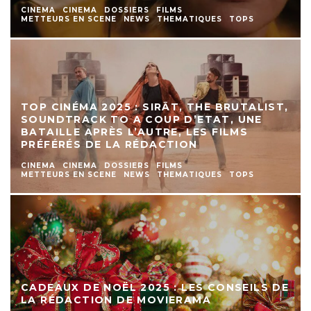
CINEMA
CINEMA
DOSSIERS
FILMS
METTEURS EN SCENE
NEWS
THEMATIQUES
TOPS
TOP CINÉMA 2025 : SIRĀT, THE BRUTALIST,
SOUNDTRACK TO A COUP D’ETAT, UNE
BATAILLE APRÈS L’AUTRE, LES FILMS
PRÉFÉRÉS DE LA RÉDACTION
CINEMA
CINEMA
DOSSIERS
FILMS
METTEURS EN SCENE
NEWS
THEMATIQUES
TOPS
CADEAUX DE NOËL 2025 : LES CONSEILS DE
LA RÉDACTION DE MOVIERAMA