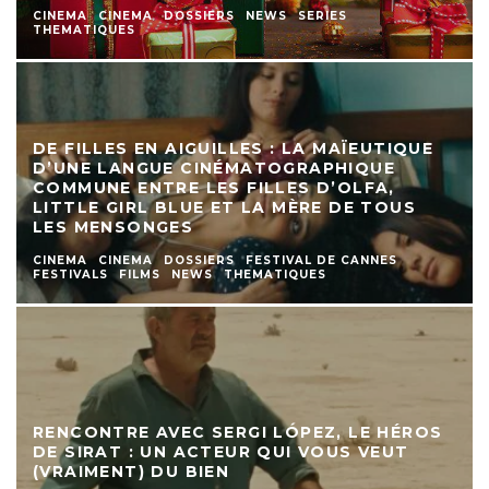
CINEMA
CINEMA
DOSSIERS
NEWS
SERIES
THEMATIQUES
DE FILLES EN AIGUILLES : LA MAÏEUTIQUE
D’UNE LANGUE CINÉMATOGRAPHIQUE
COMMUNE ENTRE LES FILLES D’OLFA,
LITTLE GIRL BLUE ET LA MÈRE DE TOUS
LES MENSONGES
CINEMA
CINEMA
DOSSIERS
FESTIVAL DE CANNES
FESTIVALS
FILMS
NEWS
THEMATIQUES
RENCONTRE AVEC SERGI LÓPEZ, LE HÉROS
DE SIRAT : UN ACTEUR QUI VOUS VEUT
(VRAIMENT) DU BIEN