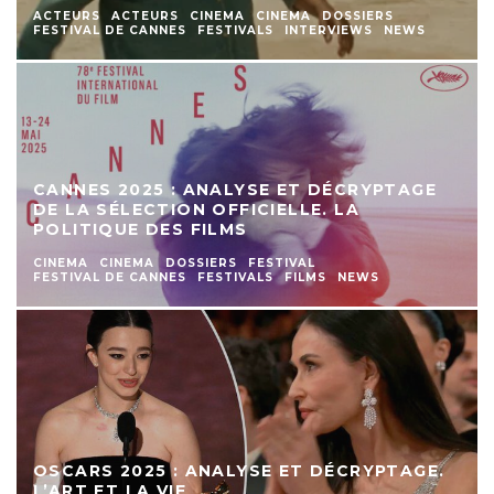
ACTEURS
ACTEURS
CINEMA
CINEMA
DOSSIERS
FESTIVAL DE CANNES
FESTIVALS
INTERVIEWS
NEWS
CANNES 2025 : ANALYSE ET DÉCRYPTAGE
DE LA SÉLECTION OFFICIELLE. LA
POLITIQUE DES FILMS
CINEMA
CINEMA
DOSSIERS
FESTIVAL
FESTIVAL DE CANNES
FESTIVALS
FILMS
NEWS
OSCARS 2025 : ANALYSE ET DÉCRYPTAGE.
L’ART ET LA VIE