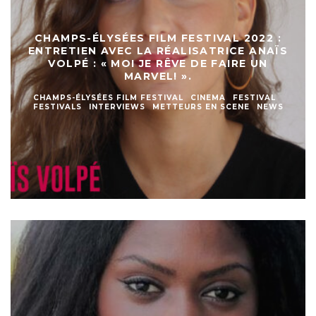
CHAMPS-ÉLYSÉES FILM FESTIVAL 2022 :
ENTRETIEN AVEC LA RÉALISATRICE ANAÏS
VOLPÉ : « MOI JE RÊVE DE FAIRE UN
MARVEL! ».
CHAMPS-ÉLYSÉES FILM FESTIVAL
CINEMA
FESTIVAL
FESTIVALS
INTERVIEWS
METTEURS EN SCENE
NEWS