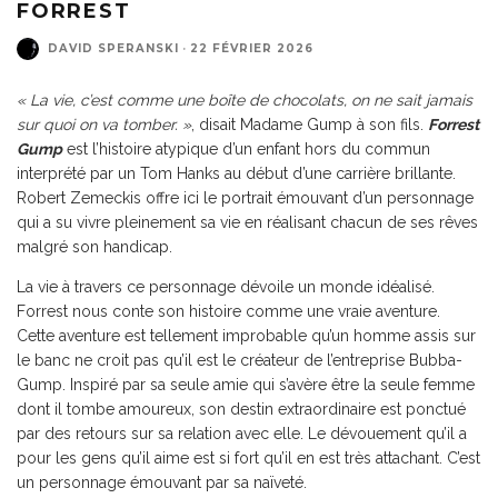
FORREST
DAVID SPERANSKI
·
22 FÉVRIER 2026
« La vie, c’est comme une boîte de chocolats, on ne sait jamais
sur quoi on va tomber. »
, disait Madame Gump à son fils.
Forrest
Gump
est l’histoire atypique d’un enfant hors du commun
interprété par un Tom Hanks au début d’une carrière brillante.
Robert Zemeckis offre ici le portrait émouvant d’un personnage
qui a su vivre pleinement sa vie en réalisant chacun de ses rêves
malgré son handicap.
La vie à travers ce personnage dévoile un monde idéalisé.
Forrest nous conte son histoire comme une vraie aventure.
Cette aventure est tellement improbable qu’un homme assis sur
le banc ne croit pas qu’il est le créateur de l’entreprise Bubba-
Gump. Inspiré par sa seule amie qui s’avère être la seule femme
dont il tombe amoureux, son destin extraordinaire est ponctué
par des retours sur sa relation avec elle. Le dévouement qu’il a
pour les gens qu’il aime est si fort qu’il en est très attachant. C’est
un personnage émouvant par sa naïveté.