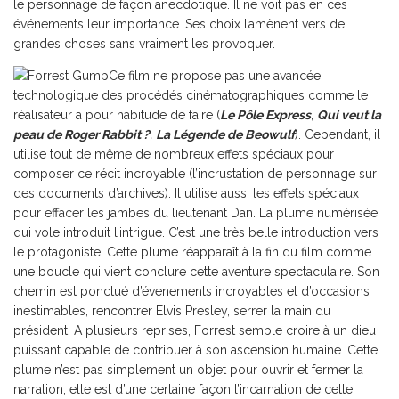
le personnage de façon anecdotique. Il ne voit pas en ces
événements leur importance. Ses choix l’amènent vers de
grandes choses sans vraiment les provoquer.
Ce film ne propose pas une avancée
technologique des procédés cinématographiques comme le
réalisateur a pour habitude de faire (
Le Pôle Express
,
Qui veut la
peau de Roger Rabbit ?
,
La Légende de Beowulf
). Cependant, il
utilise tout de même de nombreux effets spéciaux pour
composer ce récit incroyable (l’incrustation de personnage sur
des documents d’archives). Il utilise aussi les effets spéciaux
pour effacer les jambes du lieutenant Dan. La plume numérisée
qui vole introduit l’intrigue. C’est une très belle introduction vers
le protagoniste. Cette plume réapparaît à la fin du film comme
une boucle qui vient conclure cette aventure spectaculaire. Son
chemin est ponctué d’évenements incroyables et d’occasions
inestimables, rencontrer Elvis Presley, serrer la main du
président. A plusieurs reprises, Forrest semble croire à un dieu
puissant capable de contribuer à son ascension humaine. Cette
plume n’est pas simplement un objet pour ouvrir et fermer la
narration, elle est d’une certaine façon l’incarnation de cette