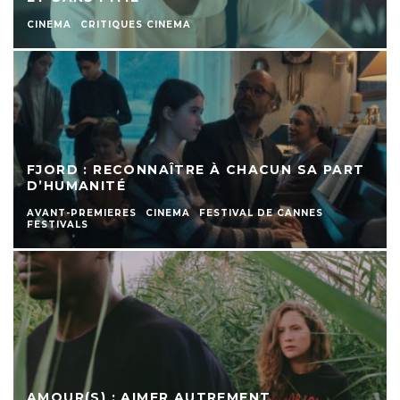
CINEMA
CRITIQUES CINEMA
FJORD : RECONNAÎTRE À CHACUN SA PART
D’HUMANITÉ
AVANT-PREMIERES
CINEMA
FESTIVAL DE CANNES
FESTIVALS
AMOUR(S) : AIMER AUTREMENT