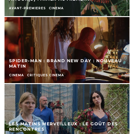
AVANT-PREMIERES
CINEMA
SPIDER-MAN : BRAND NEW DAY : NOUVEAU
MATIN
CINEMA
CRITIQUES CINEMA
LES MATINS MERVEILLEUX : LE GOÛT DES
RENCONTRES