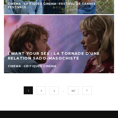
CINEMA
CRITIQUES CINEMA
FESTIVAL DE CANNES
FESTIVALS
I WANT YOUR SEX : LA TORNADE D’UNE
RELATION SADO-MASOCHISTE
CINEMA
CRITIQUES CINEMA
1
2
3
…
197