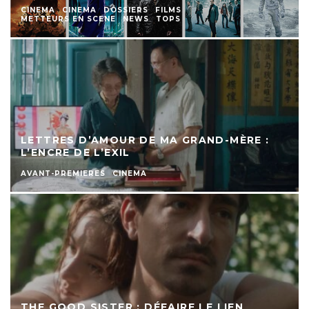
CINEMA
CINEMA
DOSSIERS
FILMS
METTEURS EN SCENE
NEWS
TOPS
LETTRES D’AMOUR DE MA GRAND-MÈRE :
L’ENCRE DE L’EXIL
AVANT-PREMIERES
CINEMA
THE GOOD SISTER : DÉFAIRE LE LIEN