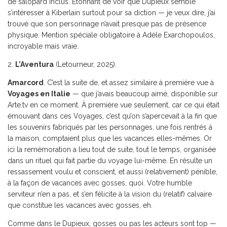
de salopard inclus. Étonnant de voir que Dupieux semble
s’intéresser à Kiberlain surtout pour sa diction — je veux dire, j’ai
trouvé que son personnage n’avait presque pas de présence
physique. Mention spéciale obligatoire à Adèle Exarchopoulos,
incroyable mais vraie.
2.
L’Aventura
(Letourneur, 2025).
Amarcord
. C’est la suite de, et assez similaire à première vue à
Voyages en Italie
— que j’avais beaucoup aimé, disponible sur
Arte.tv en ce moment. À première vue seulement, car ce qui était
émouvant dans ces Voyages, c’est qu’on s’apercevait à la fin que
les souvenirs fabriqués par les personnages, une fois rentrés à
la maison, comptaient plus que les vacances elles-mêmes. Or
ici la remémoration a lieu tout de suite, tout le temps, organisée
dans un rituel qui fait partie du voyage lui-même. En résulte un
ressassement voulu et conscient, et aussi (relativement) pénible,
à la façon de vacances avec gosses, quoi. Votre humble
serviteur n’en a pas, et s’en félicite à la vision du (relatif) calvaire
que constitue les vacances avec gosses, eh.
Comme dans le Dupieux, gosses ou pas les acteurs sont top —