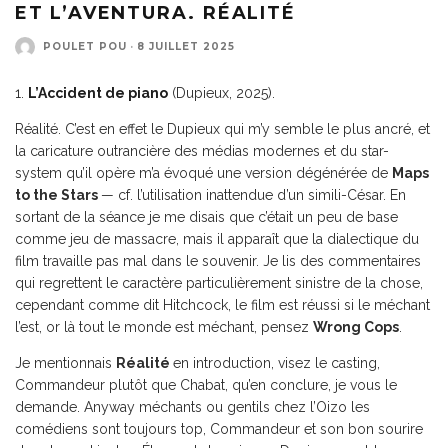
ET L’AVENTURA. RÉALITÉ
POULET POU
·
8 JUILLET 2025
1.
L’Accident de piano
(Dupieux, 2025).
Réalité. C’est en effet le Dupieux qui m’y semble le plus ancré, et
la caricature outrancière des médias modernes et du star-
system qu’il opère m’a évoqué une version dégénérée de
Maps
to the Stars
— cf. l’utilisation inattendue d’un simili-César. En
sortant de la séance je me disais que c’était un peu de base
comme jeu de massacre, mais il apparaît que la dialectique du
film travaille pas mal dans le souvenir. Je lis des commentaires
qui regrettent le caractère particulièrement sinistre de la chose,
cependant comme dit Hitchcock, le film est réussi si le méchant
l’est, or là tout le monde est méchant, pensez
Wrong Cops
.
Je mentionnais
Réalité
en introduction, visez le casting,
Commandeur plutôt que Chabat, qu’en conclure, je vous le
demande. Anyway méchants ou gentils chez l’Oizo les
comédiens sont toujours top, Commandeur et son bon sourire