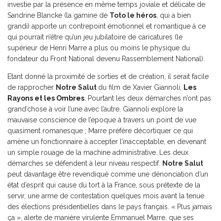
investie par la présence en même temps joviale et délicate de
Sandrine Blancke (la gamine de
Toto le héros
, qui a bien
grandi) apporte un contrepoint émotionnel et romantique à ce
qui pourrait n’être qu’un jeu jubilatoire de caricatures (le
supérieur de Henri Marre a plus ou moins le physique du
fondateur du Front National devenu Rassemblement National).
Etant donné la proximité de sorties et de création, il serait facile
de rapprocher
Notre Salut
du film de Xavier Giannoli,
Les
Rayons et les Ombres
. Pourtant les deux démarches n’ont pas
grand’chose à voir l’une avec l’autre. Giannoli explore la
mauvaise conscience de l’époque à travers un point de vue
quasiment romanesque ; Marre préfère décortiquer ce qui
amène un fonctionnaire à accepter l’inacceptable, en devenant
un simple rouage de la machine administrative. Les deux
démarches se défendent à leur niveau respectif.
Notre Salut
peut davantage être revendiqué comme une dénonciation d’un
état d’esprit qui cause du tort à la France, sous prétexte de la
servir, une arme de contestation quelques mois avant la tenue
des élections présidentielles dans le pays français. « Plus jamais
ça », alerte de manière virulente Emmanuel Marre, que ses