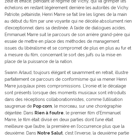
zélé et effacé, pendant le régime de Vichy, qui va grimper les
échelons en restant légèrement derrière les autorités de Vichy.
Patriote, pétainiste, Henri Marre se fait lire les lignes de la main
au début du film par une voyante qui ne décèle absolument rien
d’exceptionnel dans sa destinée. A l’aide de dialogues acides,
Emmanuel Marre suit le parcours de son arrière grand-père qui
essaie de mettre en place des méthodes de management
issues du libéralisme et se compromet de plus en plus au fur et
à mesure du film, concernant le sort des juifs ou la mise en
place de la puissance de la nation.
Swann Arlaud, toujours élégant et savamment en retrait, illustre
parfaitement ce parcours de conformisme qui va mener Henri
Marre jusqu’aux pires compromissions. L’ironie et le décalage
sont présents lorsque des moments musicaux sont introduits
dans des réceptions collaborationnistes, comme l’utilisation
saugrenue de
Pop corn
, le morceau, sur une chorégraphie
déjantée. Dans
Rien à foutre
, le premier film d’Emmanuel
Marre, le film était divisé en deux parties dont l’une était
meilleure que l’autre, la première en l’occurrence plus que la
deuxième. Dans
Notre Salut
, c’est l’inverse, la deuxième partie