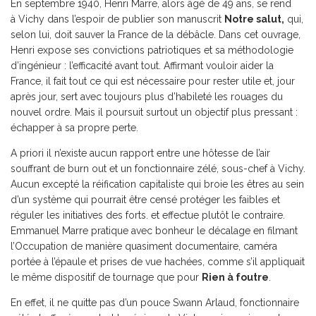
En septembre 1940, Henri Marre, alors âgé de 49 ans, se rend
à Vichy dans l’espoir de publier son manuscrit
Notre salut,
qui,
selon lui, doit sauver la France de la débâcle. Dans cet ouvrage,
Henri expose ses convictions patriotiques et sa méthodologie
d’ingénieur : l’efficacité avant tout. Affirmant vouloir aider la
France, il fait tout ce qui est nécessaire pour rester utile et, jour
après jour, sert avec toujours plus d’habileté les rouages du
nouvel ordre. Mais il poursuit surtout un objectif plus pressant :
échapper à sa propre perte.
A priori il n’existe aucun rapport entre une hôtesse de l’air
souffrant de burn out et un fonctionnaire zélé, sous-chef à Vichy.
Aucun excepté la réification capitaliste qui broie les êtres au sein
d’un système qui pourrait être censé protéger les faibles et
réguler les initiatives des forts. et effectue plutôt le contraire.
Emmanuel Marre pratique avec bonheur le décalage en filmant
l’Occupation de manière quasiment documentaire, caméra
portée à l’épaule et prises de vue hachées, comme s’il appliquait
le même dispositif de tournage que pour
Rien à foutre
.
En effet, il ne quitte pas d’un pouce Swann Arlaud, fonctionnaire