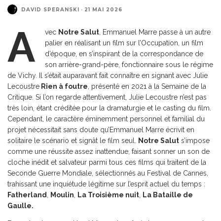
DAVID SPERANSKI
·
21 MAI 2026
A
vec
Notre Salut
, Emmanuel Marre passe à un autre
palier en réalisant un film sur l’Occupation, un film
d’époque, en s’inspirant de la correspondance de
son arrière-grand-père, fonctionnaire sous le régime
de Vichy. Il s’était auparavant fait connaître en signant avec Julie
Lecoustre
Rien à foutre
, présenté en 2021 à la Semaine de la
Critique. Si l’on regarde attentivement, Julie Lecoustre n’est pas
très loin, étant créditée pour la dramaturgie et le casting du film.
Cependant, le caractère éminemment personnel et familial du
projet nécessitait sans doute qu’Emmanuel Marre écrivit en
solitaire le scénario et signât le film seul.
Notre Salut
s’impose
comme une réussite assez inattendue, faisant sonner un son de
cloche inédit et salvateur parmi tous ces films qui traitent de la
Seconde Guerre Mondiale, sélectionnés au Festival de Cannes,
trahissant une inquiétude légitime sur l’esprit actuel du temps :
Fatherland
,
Moulin
,
La Troisième nuit
,
La Bataille de
Gaulle.