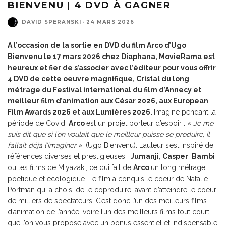
BIENVENU | 4 DVD À GAGNER
DAVID SPERANSKI
·
24 MARS 2026
A l’occasion de la sortie en DVD du film
Arco
d’Ugo
Bienvenu le 17 mars 2026 chez Diaphana, MovieRama est
heureux et fier de s’associer avec l’éditeur pour vous offrir
4 DVD de cette oeuvre magnifique, Cristal du long
métrage du Festival international du film d’Annecy et
meilleur film d’animation aux César 2026, aux European
Film Awards 2026 et aux Lumières 2026.
Imaginé pendant la
période de Covid,
Arco
est un projet porteur d’espoir : «
Je me
suis dit que si l’on voulait que le meilleur puisse se produire, il
[
fallait déjà l’imaginer
»
(Ugo Bienvenu). L’auteur s’est inspiré de
références diverses et prestigieuses ,
Jumanji
,
Casper
,
Bambi
ou les films de Miyazaki, ce qui fait de
Arco
un long métrage
poétique et écologique. Le film a conquis le coeur de Natalie
Portman qui a choisi de le coproduire, avant d’atteindre le coeur
de milliers de spectateurs. C’est donc l’un des meilleurs films
d’animation de l’année, voire l’un des meilleurs films tout court
que l’on vous propose avec un bonus essentiel et indispensable