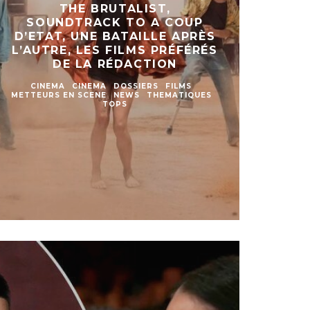
THE BRUTALIST,
SOUNDTRACK TO A COUP
D’ETAT, UNE BATAILLE APRÈS
L’AUTRE, LES FILMS PRÉFÉRÉS
DE LA RÉDACTION
CINEMA
CINEMA
DOSSIERS
FILMS
METTEURS EN SCENE
NEWS
THEMATIQUES
TOPS