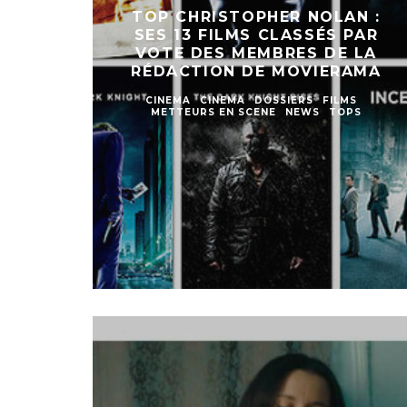
TOP CHRISTOPHER NOLAN :
SES 13 FILMS CLASSÉS PAR
VOTE DES MEMBRES DE LA
RÉDACTION DE MOVIERAMA
CINEMA
CINEMA
DOSSIERS
FILMS
METTEURS EN SCENE
NEWS
TOPS