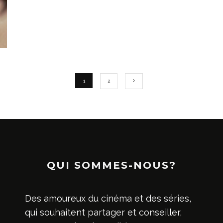
1
2
QUI SOMMES-NOUS?
Des amoureux du cinéma et des séries,
qui souhaitent partager et conseiller,