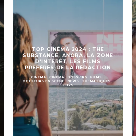
TOP CINÉMA 2024 : THE
SUBSTANCE, ANORA, LA ZONE
D’INTÉRÊT, LES FILMS
PRÉFÉRÉS DE LA RÉDACTION
CINEMA
CINEMA
DOSSIERS
FILMS
METTEURS EN SCENE
NEWS
THEMATIQUES
TOPS