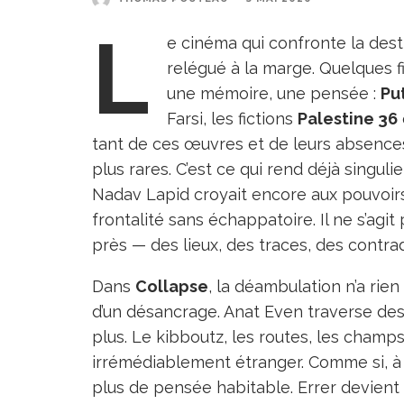
L
e cinéma qui confronte la dest
relégué à la marge. Quelques f
une mémoire, une pensée :
Pu
Farsi, les fictions
Palestine 36
tant de ces œuvres et de leurs absences
plus rares. C’est ce qui rend déjà singuli
Nadav Lapid croyait encore aux pouvoirs
frontalité sans échappatoire. Il ne s’agi
près — des lieux, des traces, des contra
Dans
Collapse
, la déambulation n’a rien
d’un désancrage. Anat Even traverse des l
plus. Le kibboutz, les routes, les champs 
irrémédiablement étranger. Comme si, à l
plus de pensée habitable. Errer devient