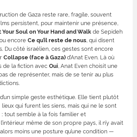
ruction de Gaza reste rare, fragile, souvent
ilms persistent, pour maintenir une présence,
t Your Soul on Your Hand and Walk
de Sepideh
ou encore
Ce qu’il reste de nous
, qui disent
. Du côté israélien, ces gestes sont encore
er
Collapse (face à Gaza)
d’Anat Even. Là où
 de la fiction avec
Oui
, Anat Even choisit une
t pas de représenter, mais de se tenir au plus
dictions.
 d’un simple geste esthétique. Elle tient plutôt
ieux qui furent les siens, mais qui ne le sont
: tout semble à la fois familier et
’intérieur même de son propre pays, il n’y avait
 alors moins une posture qu’une condition —