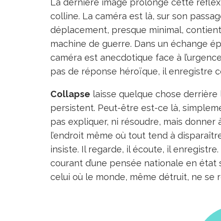
La dernière image prolonge cette réflex
colline. La caméra est là, sur son passage
déplacement, presque minimal, contient b
machine de guerre. Dans un échange épist
caméra est anecdotique face à l’urgence
pas de réponse héroïque, il enregistre ce
Collapse
laisse quelque chose derrière l
persistent. Peut-être est-ce là, simplem
pas expliquer, ni résoudre, mais donner 
l’endroit même où tout tend à disparaître 
insiste. Il regarde, il écoute, il enregis
courant d’une pensée nationale en état 
celui où le monde, même détruit, ne se r