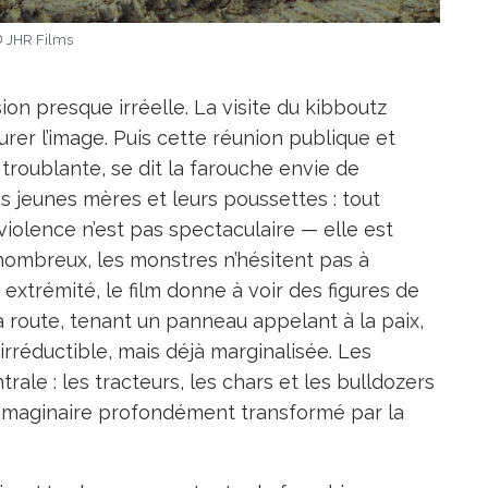
 JHR Films
on presque irréelle. La visite du kibboutz
urer l’image. Puis cette réunion publique et
troublante, se dit la farouche envie de
es jeunes mères et leurs poussettes : tout
violence n’est pas spectaculaire — elle est
nombreux, les monstres n’hésitent pas à
e extrémité, le film donne à voir des figures de
a route, tenant un panneau appelant à la paix,
réductible, mais déjà marginalisée. Les
ale : les tracteurs, les chars et les bulldozers
imaginaire profondément transformé par la