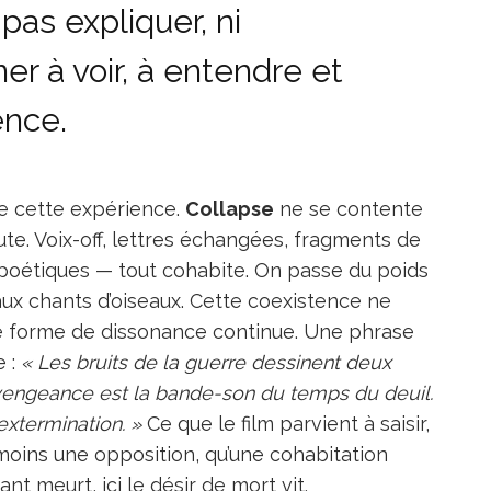
pas expliquer, ni
er à voir, à entendre et
ence.
ie cette expérience.
Collapse
ne se contente
ute. Voix-off, lettres échangées, fragments de
 poétiques — tout cohabite. On passe du poids
ux chants d’oiseaux. Cette coexistence ne
ne forme de dissonance continue. Une phrase
e :
« Les bruits de la guerre dessinent deux
 vengeance est la bande-son du temps du deuil.
l’extermination. »
Ce que le film parvient à saisir,
moins une opposition, qu’une cohabitation
nt meurt, ici le désir de mort vit.