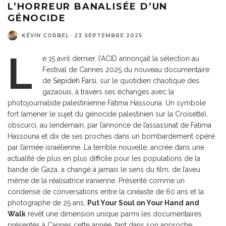
L’HORREUR BANALISÉE D’UN
GÉNOCIDE
KÉVIN CORBEL
·
23 SEPTEMBRE 2025
L
e 15 avril dernier, l’ACID annonçait la sélection au
Festival de Cannes 2025 du nouveau documentaire
de
Sepideh Farsi
, sur le quotidien chaotique des
gazaouis, à travers ses échanges avec la
photojournaliste palestinienne Fatima Hassouna. Un symbole
fort (amener le sujet du génocide palestinien sur la Croisette),
obscurci, au lendemain, par l’annonce de l’assassinat de Fatima
Hassouna et dix de ses proches dans un bombardement opéré
par l’armée israélienne. La terrible nouvelle, ancrée dans une
actualité de plus en plus difficile pour les populations de la
bande de Gaza, a changé à jamais le sens du film, de l’aveu
même de la réalisatrice iranienne. Présenté comme un
condensé de conversations entre la cinéaste de 60 ans et la
photographe de 25 ans,
Put Your Soul on Your Hand and
Walk
revêt une dimension unique parmi les documentaires
présentés à Cannes cette année, tant dans son approche