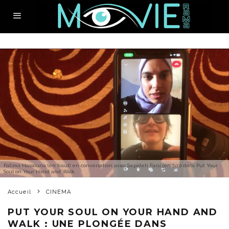
Fatima Hassouna (en haut) en conversation avec Sepideh Farsi (en bas) dans Put Your
Soul on Your Hand and Walk.
Accueil
CINEMA
PUT YOUR SOUL ON YOUR HAND AND
WALK : UNE PLONGÉE DANS