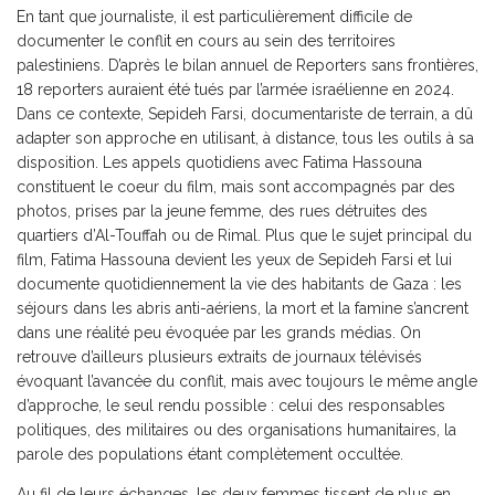
En tant que journaliste, il est particulièrement difficile de
documenter le conflit en cours au sein des territoires
palestiniens. D’après le bilan annuel de Reporters sans frontières,
18 reporters auraient été tués par l’armée israélienne en 2024.
Dans ce contexte, Sepideh Farsi, documentariste de terrain, a dû
adapter son approche en utilisant, à distance, tous les outils à sa
disposition. Les appels quotidiens avec Fatima Hassouna
constituent le coeur du film, mais sont accompagnés par des
photos, prises par la jeune femme, des rues détruites des
quartiers d’Al-Touffah ou de Rimal. Plus que le sujet principal du
film, Fatima Hassouna devient les yeux de Sepideh Farsi et lui
documente quotidiennement la vie des habitants de Gaza : les
séjours dans les abris anti-aériens, la mort et la famine s’ancrent
dans une réalité peu évoquée par les grands médias. On
retrouve d’ailleurs plusieurs extraits de journaux télévisés
évoquant l’avancée du conflit, mais avec toujours le même angle
d’approche, le seul rendu possible : celui des responsables
politiques, des militaires ou des organisations humanitaires, la
parole des populations étant complètement occultée.
Au fil de leurs échanges, les deux femmes tissent de plus en