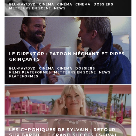
BLU-RAY/DVD
CINEMA
CINÉMA
CINEMA
DOSSIERS
METTEURS EN SCENE
NEWS
LE DIREKTØR : PATRON MÉCHANT ET RIRES
GRINÇANTS
BLU-RAY/DVD
CINÉMA
CINEMA
DOSSIERS
FILMS PLATEFORMES
METTEURS EN SCENE
NEWS
PLATEFORMES
LES CHRONIQUES DE SYLVAIN : RETOUR
SUR BARBIE, LE GRAND SUCCÈS ESTIVAL