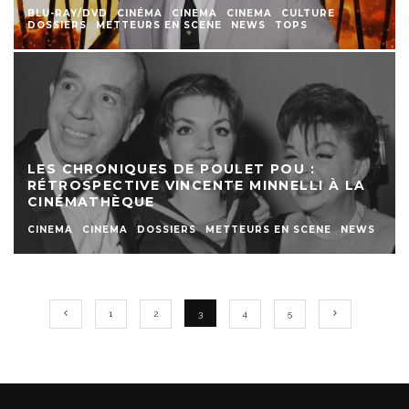
BLU-RAY/DVD
CINÉMA
CINEMA
CINEMA
CULTURE
DOSSIERS
METTEURS EN SCENE
NEWS
TOPS
LES CHRONIQUES DE POULET POU :
RÉTROSPECTIVE VINCENTE MINNELLI À LA
CINÉMATHÈQUE
CINEMA
CINEMA
DOSSIERS
METTEURS EN SCENE
NEWS
1
2
3
4
5