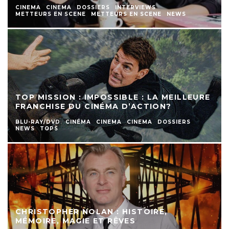
CINEMA
CINEMA
DOSSIERS
INTERVIEWS
METTEURS EN SCENE
METTEURS EN SCENE
NEWS
TOP MISSION : IMPOSSIBLE : LA MEILLEURE
FRANCHISE DU CINÉMA D’ACTION?
BLU-RAY/DVD
CINÉMA
CINEMA
CINEMA
DOSSIERS
NEWS
TOPS
CHRISTOPHER NOLAN : HISTOIRE,
MÉMOIRE, MAGIE ET RÊVES