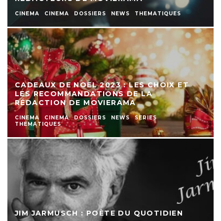
CINEMA
CINEMA
DOSSIERS
NEWS
THEMATIQUES
CADEAUX DE NOEL 2023 : LES CHOIX ET
LES RECOMMANDATIONS DE LA
RÉDACTION DE MOVIERAMA
CINEMA
CINEMA
DOSSIERS
NEWS
SERIES
THEMATIQUES
JIM JARMUSCH : POÈTE DU QUOTIDIEN