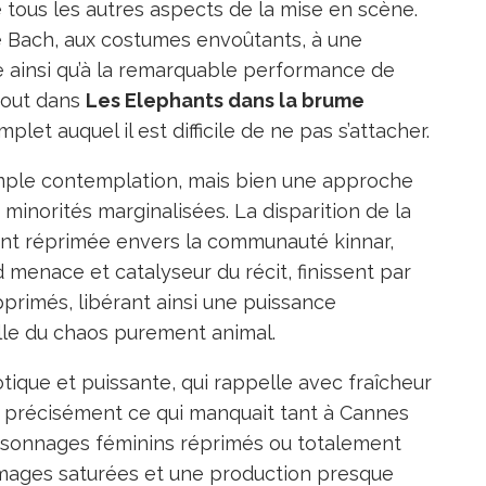
tous les autres aspects de la mise en scène.
é Bach, aux costumes envoûtants, à une
ve ainsi qu’à la remarquable performance de
 tout dans
Les Elephants dans la brume
let auquel il est difficile de ne pas s’attacher.
imple contemplation, mais bien une approche
minorités marginalisées. La disparition de la
vant réprimée envers la communauté kinnar,
 menace et catalyseur du récit, finissent par
pprimés, libérant ainsi une puissance
le du chaos purement animal.
tique et puissante, qui rappelle avec fraîcheur
st précisément ce qui manquait tant à Cannes
ersonnages féminins réprimés ou totalement
images saturées et une production presque