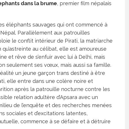
ephants dans la brume
, premier film népalais
r des éléphants sauvages qui ont commencé à
 Népal. Parallèlement aux patrouilles
oie le conflit intérieur de Pirati, la matriarche
 qu’astreinte au célibat, elle est amoureuse
ine et rêve de s’enfuir avec lui à Delhi, mais
on seulement ses vœux, mais aussi sa famille.
réalité un jeune garçon trans destiné à être
i, elle entre dans une colère noire et
rition après la patrouille nocturne contre les
ssible relation adultère d’Apsara avec un
milieu de l’enquête et des recherches menées
s sociales et d’excitations latentes,
utuelle, commence à se défaire et à détruire