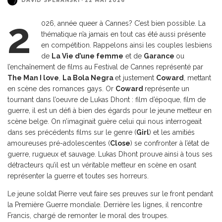
DAVID SPERANSKI
·
22 MAI 2026
2
026, année queer à Cannes? C’est bien possible. La
thématique n’a jamais en tout cas été aussi présente
en compétition. Rappelons ainsi les couples lesbiens
de
La Vie d’une femme
et de
Garance
ou
l’enchaînement de films au Festival de Cannes représenté par
The Man I love
,
La Bola Negra
et justement
Coward
, mettant
en scène des romances gays. Or
Coward
représente un
tournant dans l’oeuvre de Lukas Dhont : film d’époque, film de
guerre, il est un défi à bien des égards pour le jeune metteur en
scène belge. On n’imaginait guère celui qui nous interrogeait
dans ses précédents films sur le genre (
Girl
) et les amitiés
amoureuses pré-adolescentes (
Close
) se confronter à l’état de
guerre, rugueux et sauvage. Lukas Dhont prouve ainsi à tous ses
détracteurs qu’il est un véritable metteur en scène en osant
représenter la guerre et toutes ses horreurs.
Le jeune soldat Pierre veut faire ses preuves sur le front pendant
la Première Guerre mondiale. Derrière les lignes, il rencontre
Francis, chargé de remonter le moral des troupes.