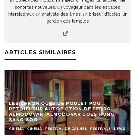
amoureux des mots, un amateur d'images, un auditeur de
sonorités nouvelles, un voyageur dans les espaces
intersidéraux, un analyste des âmes, un briseur d'idoles, un
gardien des temples
ARTICLES SIMILAIRES
LES CHRONIQUES DE POULET POU :
RETOUR SUR AUTOFICTION DE PEDRO
ALMODÓVAR. ALMODÓVAR GOES HONG
SANG-SOO
CINEMA
CINEMA
FESTIVAL DE CANNES
FESTIVALS
NEWS