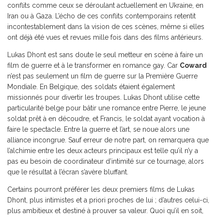
conflits comme ceux se déroulant actuellement en Ukraine, en
Iran ou à Gaza. L’écho de ces conflits contemporains retentit
incontestablement dans la vision de ces scènes, même si elles
ont déjà été vues et revues mille fois dans des films antérieurs.
Lukas Dhont est sans doute le seul metteur en scène à faire un
film de guerre et à le transformer en romance gay. Car
Coward
n’est pas seulement un film de guerre sur la Première Guerre
Mondiale. En Belgique, des soldats étaient également
missionnés pour divertir les troupes. Lukas Dhont utilise cette
particularité belge pour bâtir une romance entre Pierre, le jeune
soldat prêt à en découdre, et Francis, le soldat ayant vocation à
faire le spectacle. Entre la guerre et l’art, se noue alors une
alliance incongrue. Sauf erreur de notre part, on remarquera que
l’alchimie entre les deux acteurs principaux est telle qu’il n’y a
pas eu besoin de coordinateur d’intimité sur ce tournage, alors
que le résultat à l’écran s’avère bluffant.
Certains pourront préférer les deux premiers films de Lukas
Dhont, plus intimistes et a priori proches de lui ; d’autres celui-ci,
plus ambitieux et destiné à prouver sa valeur. Quoi qu’il en soit,