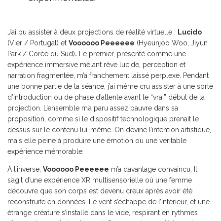
J’ai pu assister à deux projections de réalité virtuelle :
Lucido
(Vier / Portugal) et
Voooooo Peeeeee
(Hyeunjoo Woo, Jiyun
Park / Corée du Sud)
.
Le premier, présenté comme une
expérience immersive mêlant rêve lucide, perception et
narration fragmentée, m’a franchement laissé perplexe. Pendant
une bonne partie de la séance, j’ai même cru assister à une sorte
d’introduction ou de phase d’attente avant le “vrai” début de la
projection. L’ensemble m’a paru assez pauvre dans sa
proposition, comme si le dispositif technologique prenait le
dessus sur le contenu lui-même. On devine l’intention artistique,
mais elle peine à produire une émotion ou une véritable
expérience mémorable.
À l’inverse,
Voooooo Peeeeee
m’a davantage convaincu. Il
s’agit d’une expérience XR multisensorielle où une femme
découvre que son corps est devenu creux après avoir été
reconstruite en données. Le vent s’échappe de l’intérieur, et une
étrange créature s’installe dans le vide, respirant en rythmes