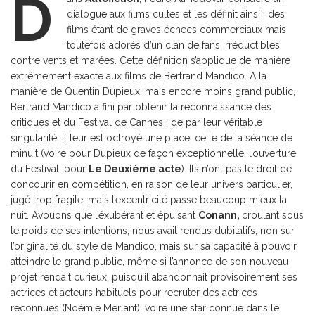
D
dialogue aux films cultes et les définit ainsi : des
films étant de graves échecs commerciaux mais
toutefois adorés d’un clan de fans irréductibles,
contre vents et marées. Cette définition s’applique de manière
extrêmement exacte aux films de Bertrand Mandico. A la
manière de Quentin Dupieux, mais encore moins grand public,
Bertrand Mandico a fini par obtenir la reconnaissance des
critiques et du Festival de Cannes : de par leur véritable
singularité, il leur est octroyé une place, celle de la séance de
minuit (voire pour Dupieux de façon exceptionnelle, l’ouverture
du Festival, pour
Le Deuxième acte
). Ils n’ont pas le droit de
concourir en compétition, en raison de leur univers particulier,
jugé trop fragile, mais l’excentricité passe beaucoup mieux la
nuit. Avouons que l’éxubérant et épuisant
Conann
,
croulant sous
le poids de ses intentions, nous avait rendus dubitatifs, non sur
l’originalité du style de Mandico, mais sur sa capacité à pouvoir
atteindre le grand public, même si l’annonce de son nouveau
projet rendait curieux, puisqu’il abandonnait provisoirement ses
actrices et acteurs habituels pour recruter des actrices
reconnues (Noémie Merlant), voire une star connue dans le