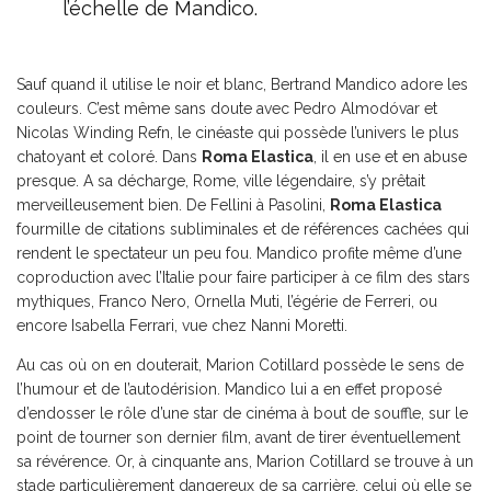
l’échelle de Mandico.
Sauf quand il utilise le noir et blanc, Bertrand Mandico adore les
couleurs. C’est même sans doute avec Pedro Almodóvar et
Nicolas Winding Refn, le cinéaste qui possède l’univers le plus
chatoyant et coloré. Dans
Roma Elastica
, il en use et en abuse
presque. A sa décharge, Rome, ville légendaire, s’y prêtait
merveilleusement bien. De Fellini à Pasolini,
Roma Elastica
fourmille de citations subliminales et de références cachées qui
rendent le spectateur un peu fou. Mandico profite même d’une
coproduction avec l’Italie pour faire participer à ce film des stars
mythiques, Franco Nero, Ornella Muti, l’égérie de Ferreri, ou
encore Isabella Ferrari, vue chez Nanni Moretti.
Au cas où on en douterait, Marion Cotillard possède le sens de
l’humour et de l’autodérision. Mandico lui a en effet proposé
d’endosser le rôle d’une star de cinéma à bout de souffle, sur le
point de tourner son dernier film, avant de tirer éventuellement
sa révérence. Or, à cinquante ans, Marion Cotillard se trouve à un
stade particulièrement dangereux de sa carrière, celui où elle se