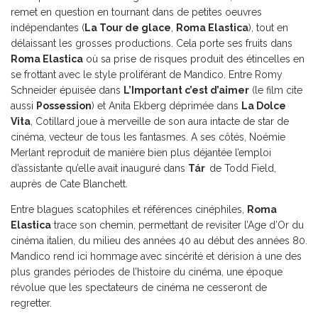
remet en question en tournant dans de petites oeuvres
indépendantes (
La Tour de glace
,
Roma Elastica
), tout en
délaissant les grosses productions. Cela porte ses fruits dans
Roma Elastica
où sa prise de risques produit des étincelles en
se frottant avec le style proliférant de Mandico. Entre Romy
Schneider épuisée dans
L’Important c’est d’aimer
(le film cite
aussi
Possession
) et Anita Ekberg déprimée dans
La Dolce
Vita
, Cotillard joue à merveille de son aura intacte de star de
cinéma, vecteur de tous les fantasmes. A ses côtés, Noémie
Merlant reproduit de manière bien plus déjantée l’emploi
d’assistante qu’elle avait inauguré dans
Tár
de Todd Field,
auprès de Cate Blanchett.
Entre blagues scatophiles et références cinéphiles,
Roma
Elastica
trace son chemin, permettant de revisiter l’Age d’Or du
cinéma italien, du milieu des années 40 au début des années 80.
Mandico rend ici hommage avec sincérité et dérision à une des
plus grandes périodes de l’histoire du cinéma, une époque
révolue que les spectateurs de cinéma ne cesseront de
regretter.