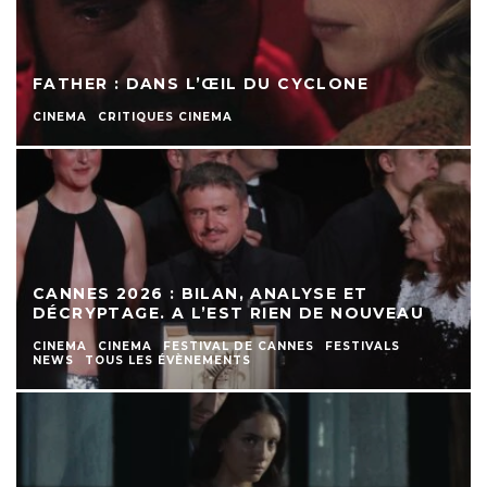
FATHER : DANS L’ŒIL DU CYCLONE
CINEMA
CRITIQUES CINEMA
CANNES 2026 : BILAN, ANALYSE ET
DÉCRYPTAGE. A L’EST RIEN DE NOUVEAU
CINEMA
CINEMA
FESTIVAL DE CANNES
FESTIVALS
NEWS
TOUS LES ÉVÈNEMENTS