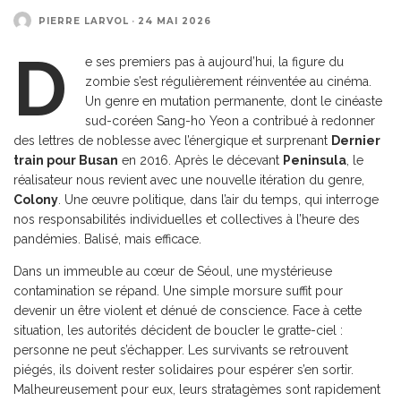
PIERRE LARVOL
·
24 MAI 2026
D
e ses premiers pas à aujourd’hui, la figure du
zombie s’est régulièrement réinventée au cinéma.
Un genre en mutation permanente, dont le cinéaste
sud-coréen Sang-ho Yeon a contribué à redonner
des lettres de noblesse avec l’énergique et surprenant
Dernier
train pour Busan
en 2016. Après le décevant
Peninsula
, le
réalisateur nous revient avec une nouvelle itération du genre,
Colony
. Une œuvre politique, dans l’air du temps, qui interroge
nos responsabilités individuelles et collectives à l’heure des
pandémies. Balisé, mais efficace.
Dans un immeuble au cœur de Séoul, une mystérieuse
contamination se répand. Une simple morsure suffit pour
devenir un être violent et dénué de conscience. Face à cette
situation, les autorités décident de boucler le gratte-ciel :
personne ne peut s’échapper. Les survivants se retrouvent
piégés, ils doivent rester solidaires pour espérer s’en sortir.
Malheureusement pour eux, leurs stratagèmes sont rapidement