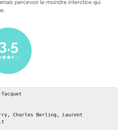
amais percevoir le moindre interstice qui
e.
3.5
-Tacquet 
rry, Charles Berling, Laurent 
lt 