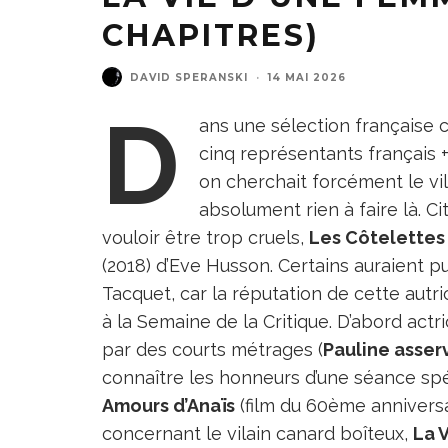
CHAPITRES)
DAVID SPERANSKI
·
14 MAI 2026
D
ans une sélection française 
cinq représentants français 
on cherchait forcément le vila
absolument rien à faire là. C
vouloir être trop cruels,
Les Côtelettes
(2018) d’Eve Husson. Certains auraient p
Tacquet, car la réputation de cette autr
à la Semaine de la Critique. D’abord actri
par des courts métrages (
Pauline asser
connaître les honneurs d’une séance spé
Amours d’Anaïs
(film du 60ème anniversa
concernant le vilain canard boîteux,
La 