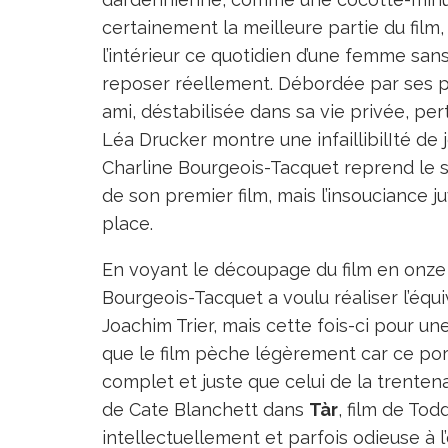
certainement la meilleure partie du fil
l’intérieur ce quotidien d’une femme sans
reposer réellement. Débordée par ses pa
ami, déstabilisée dans sa vie privée, per
Léa Drucker montre une infaillibilIté de
Charline Bourgeois-Tacquet reprend le 
de son premier film, mais l’insouciance ju
place.
En voyant le découpage du film en onze
Bourgeois-Tacquet a voulu réaliser l’équ
Joachim Trier, mais cette fois-ci pour u
que le film pèche légèrement car ce por
complet et juste que celui de la trentenair
de Cate Blanchett dans
Tàr
, film de To
intellectuellement et parfois odieuse à l