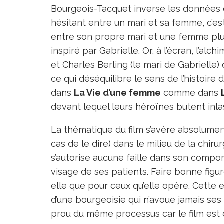
Bourgeois-Tacquet inverse les données d
hésitant entre un mari et sa femme, c’es
entre son propre mari et une femme plus j
inspiré par Gabrielle. Or, à l’écran, l’alc
et Charles Berling (le mari de Gabrielle)
ce qui déséquilibre le sens de l’histoire d
dans
La Vie d’une femme
comme dans
devant lequel leurs héroïnes butent inl
La thématique du film s’avère absolumen
cas de le dire) dans le milieu de la chiru
s’autorise aucune faille dans son compor
visage de ses patients. Faire bonne figu
elle que pour ceux qu’elle opère. Cette
d’une bourgeoisie qui n’avoue jamais ses
prou du même processus car le film est