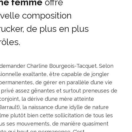
une femme
offre
uvelle composition
ucker, de plus en plus
rôles.
se demander Charline Bourgeois-Tacquet. Selon
ssionnelle exaltante, être capable de jongler
s permanentes, de gérer en parallèle d’une vie
re privé assez gênantes et surtout preneuses de
conjoint, la dérive d’une mère atteinte
arrault), la naissance d’une idylle de nature
me plutôt bien cette sollicitation de tous les
tous ses mouvements, de manière quasiment
e qui bout en permanence. C’est