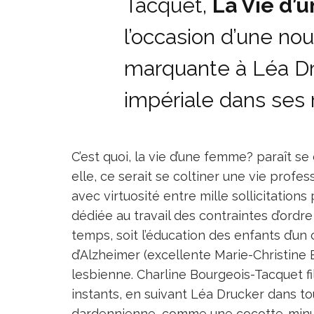
Tacquet,
La Vie d’
l’occasion d’une no
marquante à Léa Dr
impériale dans ses 
C’est quoi, la vie d’une femme? paraît 
elle, ce serait se coltiner une vie profe
avec virtuosité entre mille sollicitation
dédiée au travail des contraintes d’ord
temps, soit l’éducation des enfants d’un 
d’Alzheimer (excellente Marie-Christine B
lesbienne. Charline Bourgeois-Tacquet fil
instants, en suivant Léa Drucker dans 
dardennienne, comme une cocotte-minut