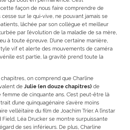
m, cette façon de nous faire comprendre de
 cesse sur le qui-vive, ne pouvant jamais se
tients, lâchée par son collègue et meilleur
turbée par l’évolution de la maladie de sa mère,
 jeu à toute épreuve. D’une certaine manière,
style vif et alerte des mouvements de caméra
vénile est partie, la gravité prend toute la
 chapitres, on comprend que Charline
ivalent de
Julie (en douze chapitres)
de
ne femme de cinquante ans. C’est peut-être là
trait d’une quinquagénaire s’avère moins
e velléitaire du film de Joachim Trier. A l’instar
dd Field, Léa Drucker se montre surpuissante
’égard de ses inférieurs. De plus, Charline