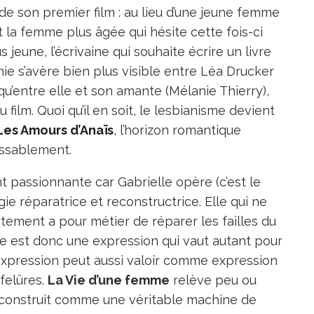
e son premier film : au lieu d’une jeune femme
t la femme plus âgée qui hésite cette fois-ci
eune, l’écrivaine qui souhaite écrire un livre
himie s’avère bien plus visible entre Léa Drucker
 qu’entre elle et son amante (Mélanie Thierry),
u film. Quoi qu’il en soit, le lesbianisme devient
Les Amours d’Anaïs
,
l’horizon romantique
assablement.
t passionnante car Gabrielle opère (c’est le
rgie réparatrice et reconstructrice. Elle qui ne
tement a pour métier de réparer les failles du
re est donc une expression qui vaut autant pour
 expression peut aussi valoir comme expression
 felûres.
La Vie d’une femme
relève peu ou
 construit comme une véritable machine de