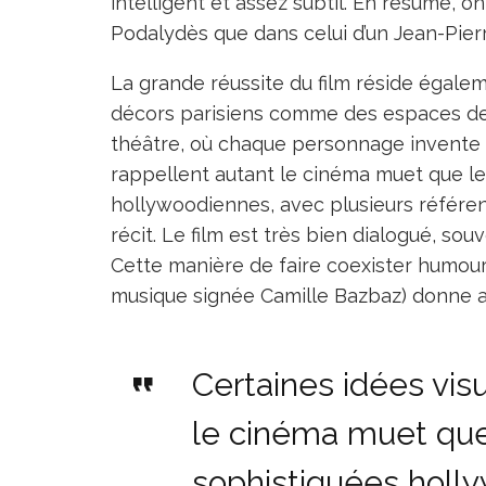
intelligent et assez subtil. En résumé, o
Podalydès que dans celui d’un Jean-Pier
La grande réussite du film réside égalem
décors parisiens comme des espaces de
théâtre, où chaque personnage invente sa
rappellent autant le cinéma muet que l
hollywoodiennes, avec plusieurs référ
récit. Le film est très bien dialogué, souv
Cette manière de faire coexister humour e
musique signée Camille Bazbaz) donne au 
Certaines idées vis
le cinéma muet qu
sophistiquées holl