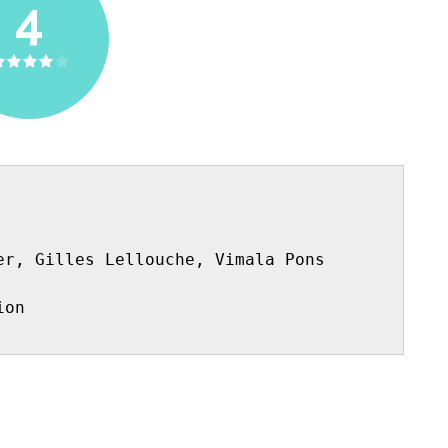
4
er, Gilles Lellouche, Vimala Pons
ion