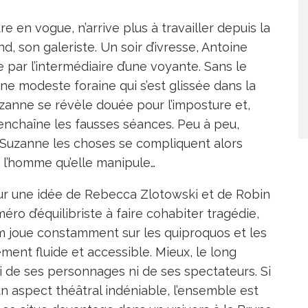
re en vogue, n’arrive plus à travailler depuis la
 son galeriste. Un soir d’ivresse, Antoine
par l’intermédiaire d’une voyante. Sans le
 une modeste foraine qui s’est glissée dans la
Suzanne se révèle douée pour l’imposture et,
nchaîne les fausses séances. Peu à peu,
r Suzanne les choses se compliquent alors
l’homme qu’elle manipule…
 sur une idée de Rebecca Zlotowski et de Robin
ro d’équilibriste à faire cohabiter tragédie,
m joue constamment sur les quiproquos et les
ent fluide et accessible. Mieux, le long
 de ses personnages ni de ses spectateurs. Si
n aspect théâtral indéniable, l’ensemble est