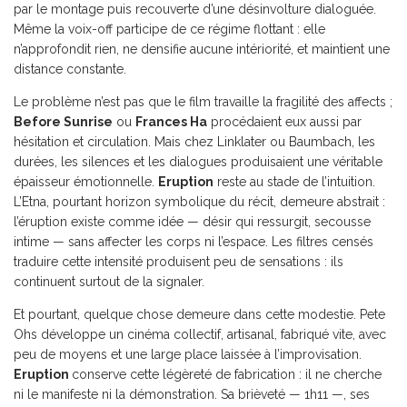
par le montage puis recouverte d’une désinvolture dialoguée.
Même la voix-off participe de ce régime flottant : elle
n’approfondit rien, ne densifie aucune intériorité, et maintient une
distance constante.
Le problème n’est pas que le film travaille la fragilité des affects ;
Before Sunrise
ou
Frances Ha
procédaient eux aussi par
hésitation et circulation. Mais chez Linklater ou Baumbach, les
durées, les silences et les dialogues produisaient une véritable
épaisseur émotionnelle.
Eruption
reste au stade de l’intuition.
L’Etna, pourtant horizon symbolique du récit, demeure abstrait :
l’éruption existe comme idée — désir qui ressurgit, secousse
intime — sans affecter les corps ni l’espace. Les filtres censés
traduire cette intensité produisent peu de sensations : ils
continuent surtout de la signaler.
Et pourtant, quelque chose demeure dans cette modestie. Pete
Ohs développe un cinéma collectif, artisanal, fabriqué vite, avec
peu de moyens et une large place laissée à l’improvisation.
Eruption
conserve cette légèreté de fabrication : il ne cherche
ni le manifeste ni la démonstration. Sa brièveté — 1h11 —, ses