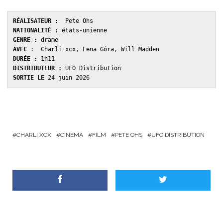
RÉALISATEUR :
  Pete Ohs
NATIONALITÉ :
 états-unienne
GENRE 
: drame
AVEC
 :  Charli xcx, Lena Góra, Will Madden
DURÉE : 
1h11
DISTRIBUTEUR : 
UFO Distribution
SORTIE LE 
24 juin 2026
CHARLI XCX
CINEMA
FILM
PETE OHS
UFO DISTRIBUTION