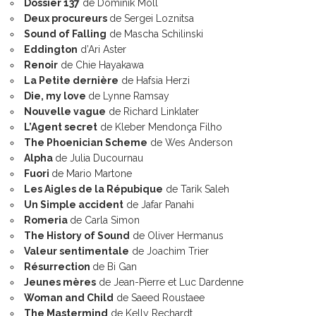
Dossier 137
de Dominik Moll
Deux procureurs
de Sergei Loznitsa
Sound of Falling
de Mascha Schilinski
Eddington
d’Ari Aster
Renoir
de Chie Hayakawa
La Petite dernière
de Hafsia Herzi
Die, my love
de Lynne Ramsay
Nouvelle vague
de Richard Linklater
L’Agent secret
de Kleber Mendonça Filho
The Phoenician Scheme
de Wes Anderson
Alpha
de Julia Ducournau
Fuori
de Mario Martone
Les Aigles de la Répubique
de Tarik Saleh
Un Simple accident
de Jafar Panahi
Romeria
de Carla Simon
The History of Sound
de Oliver Hermanus
Valeur sentimentale
de Joachim Trier
Résurrection
de Bi Gan
Jeunes mères
de Jean-Pierre et Luc Dardenne
Woman and Child
de Saeed Roustaee
The Mastermind
de Kelly Rechardt