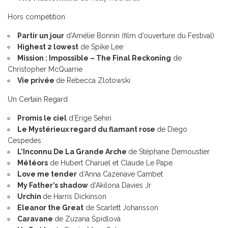
Hors compétition
Partir un jou
r
d’Amélie Bonnin (film d’ouverture du Festival)
Highest 2 lowest
de Spike Lee
Mission : Impossible – The Final Reckoning
de
Christopher McQuarrie
Vie privée
de Rebecca Zlotowski
Un Certain Regard
Promis le ciel
d’Erige Sehiri
Le Mystérieux regard du flamant rose
de Diego
Cespedes
L’Inconnu De La Grande Arche
de Stéphane Demoustier
Météors
de Hubert Charuel et Claude Le Pape
Love me tender
d’Anna Cazenave Cambet
My Father’s shadow
d’Akilona Davies Jr
Urchin
de Harris Dickinson
Eleanor the Great
de Scarlett Johansson
Caravane
de Zuzana Špidlová