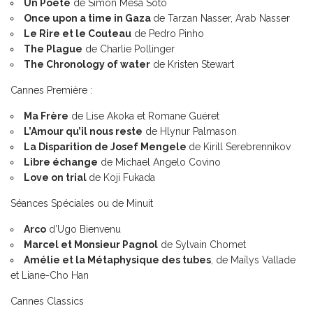
Un Poète
de Simón Mesa Soto
Once upon a time in Gaza
de Tarzan Nasser, Arab Nasser
Le Rire et le Couteau
de Pedro Pinho
The Plague
de Charlie Pollinger
The Chronology of water
de Kristen Stewart
Cannes Première :
Ma Frère
de Lise Akoka et Romane Guéret
L’Amour qu’il nous reste
de Hlynur Palmason
La Disparition de Josef Mengele
de Kirill Serebrennikov
Libre échange
de Michael Angelo Covino
Love on trial
de Koji Fukada
Séances Spéciales ou de Minuit
Arco
d’Ugo Bienvenu
Marcel et Monsieur Pagnol
de Sylvain Chomet
Amélie et la Métaphysique des tubes
, de Maïlys Vallade
et Liane-Cho Han
Cannes Classics