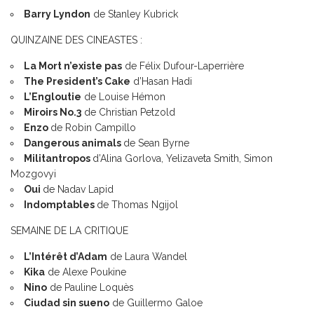
Barry Lyndon
de Stanley Kubrick
QUINZAINE DES CINEASTES :
La Mort n’existe pas
de Félix Dufour-Laperrière
The President’s Cake
d’Hasan Hadi
L’Engloutie
de Louise Hémon
Miroirs No.3
de Christian Petzold
Enzo
de Robin Campillo
Dangerous animals
de Sean Byrne
Militantropos
d’Alina Gorlova, Yelizaveta Smith, Simon
Mozgovyi
Oui
de Nadav Lapid
Indomptables
de Thomas Ngijol
SEMAINE DE LA CRITIQUE
L’Intérêt d’Adam
de Laura Wandel
Kika
de Alexe Poukine
Nino
de Pauline Loquès
Ciudad sin sueno
de Guillermo Galoe