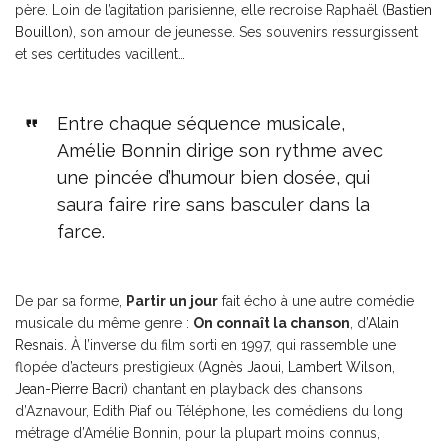
père. Loin de l’agitation parisienne, elle recroise Raphaël (
Bastien
Bouillon
), son amour de jeunesse. Ses souvenirs ressurgissent
et ses certitudes vacillent…
Entre chaque séquence musicale,
Amélie Bonnin dirige son rythme avec
une pincée d’humour bien dosée, qui
saura faire rire sans basculer dans la
farce.
De par sa forme,
Partir un jour
fait écho à une autre comédie
musicale du même genre :
On connaît la chanson
, d’
Alain
Resnais
. À l’inverse du film sorti en 1997, qui rassemble une
flopée d’acteurs prestigieux (
Agnès Jaoui
,
Lambert Wilson
,
Jean-Pierre Bacri
) chantant en playback des chansons
d’Aznavour, Edith Piaf ou Téléphone, les comédiens du long
métrage d’Amélie Bonnin, pour la plupart moins connus,