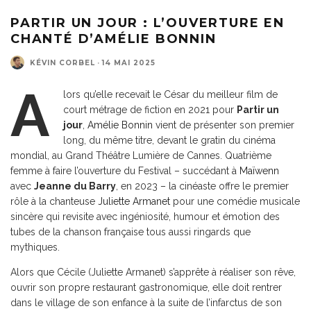
PARTIR UN JOUR : L’OUVERTURE EN
CHANTÉ D’AMÉLIE BONNIN
KÉVIN CORBEL
·
14 MAI 2025
A
lors qu’elle recevait le César du meilleur film de
court métrage de fiction en 2021 pour
Partir un
jour
,
Amélie Bonnin
vient de présenter son premier
long, du même titre, devant le gratin du cinéma
mondial, au Grand Théâtre Lumière de Cannes. Quatrième
femme à faire l’ouverture du Festival – succédant à
Maïwenn
avec
Jeanne du Barry
, en 2023 – la cinéaste offre le premier
rôle à la chanteuse
Juliette Armanet
pour une comédie musicale
sincère qui revisite avec ingéniosité, humour et émotion des
tubes de la chanson française tous aussi ringards que
mythiques.
Alors que Cécile (Juliette Armanet) s’apprête à réaliser son rêve,
ouvrir son propre restaurant gastronomique, elle doit rentrer
dans le village de son enfance à la suite de l’infarctus de son