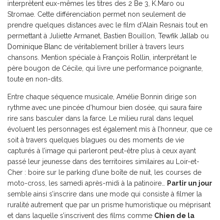
interprètent eux-mêmes les titres des 2 Be 3, K.Maro ou
Stromae. Cette différenciation permet non seulement de
prendre quelques distances avec le film d’Alain Resnais tout en
permettant à Juliette Armanet, Bastien Bouillon,
Tewfik Jallab
ou
Dominique Blanc
de véritablement briller à travers leurs
chansons. Mention spéciale à
François Rollin
, interprétant le
père bougon de Cécile, qui livre une performance poignante,
toute en non-dits.
Entre chaque séquence musicale, Amélie Bonnin dirige son
rythme avec une pincée d’humour bien dosée, qui saura faire
rire sans basculer dans la farce. Le milieu rural dans lequel
évoluent les personnages est également mis à l’honneur, que ce
soit à travers quelques blagues ou des moments de vie
capturés à l’image qui parleront peut-être plus à ceux ayant
passé leur jeunesse dans des territoires similaires au Loir-et-
Cher : boire sur le parking d’une boîte de nuit, les courses de
moto-cross, les samedi après-midi à la patinoire…
Partir un jour
semble ainsi s’inscrire dans une mode qui consiste à filmer la
ruralité autrement que par un prisme humoristique ou méprisant
et dans laquelle s’inscrivent des films comme
Chien de la