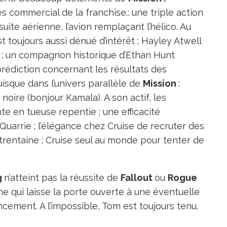
ès commercial de la franchise.: une triple action
ite aérienne, l’avion remplaçant l’hélico. Au
t toujours aussi dénué d’intérêt ; Hayley Atwell
 ; un compagnon historique d’Ethan Hunt
prédiction concernant les résultats des
uisque dans l’univers parallèle de
Mission
:
noire (bonjour Kamala). A son actif, les
e en tueuse repentie ; une efficacité
uarrie ; l’élégance chez Cruise de recruter des
trentaine ; Cruise seul au monde pour tenter de
g
n’atteint pas la réussite de
Fallout
ou
Rogue
 digne qui laisse la porte ouverte à une éventuelle
cement. A l’impossible, Tom est toujours tenu.