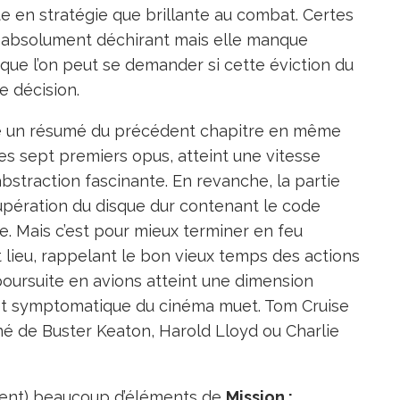
te en stratégie que brillante au combat. Certes
de absolument déchirant mais elle manque
 que l’on peut se demander si cette éviction du
e décision.
te un résumé du précédent chapitre en même
s sept premiers opus, atteint une vitesse
abstraction fascinante. En revanche, la partie
upération du disque dur contenant le code
e. Mais c’est pour mieux terminer en feu
nt lieu, rappelant le bon vieux temps des actions
e poursuite en avions atteint une dimension
et symptomatique du cinéma muet. Tom Cruise
né de Buster Keaton, Harold Lloyd ou Charlie
ment) beaucoup d’éléments de
Mission :