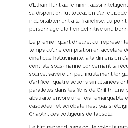
d’Ethan Hunt au féminin, aussi intelligen
sa disparition fut l’occasion d’un épiso
indubitablement à la franchise, au point
personnage était en définitive une bonn
Le premier quart d’heure, qui représen
temps qu’une compilation en accéléré de
cinétique hallucinante, à la dimension d’
centrale sous-marine concernant la réc
source, s’avère un peu inutilement longu
d’artifice : quatre actions simultanées o
parallèles dans les films de Griffith; un
abstraite encore une fois remarquable 
cascadeur et acrobate n’est pas si éloig
Chaplin, ces voltigeurs de l’absolu.
Le film reprend (sans doute volontaire