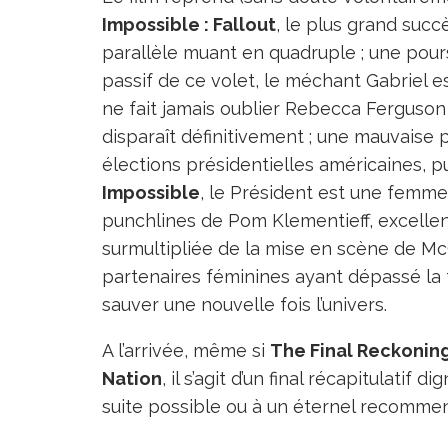
Impossible : Fallout
, le plus grand succ
parallèle muant en quadruple ; une poursu
passif de ce volet, le méchant Gabriel es
ne fait jamais oublier Rebecca Ferguson
disparaît définitivement ; une mauvaise 
élections présidentielles américaines, p
Impossible
, le Président est une femme 
punchlines de Pom Klementieff, excellent
surmultipliée de la mise en scène de McQ
partenaires féminines ayant dépassé la 
sauver une nouvelle fois l’univers.
A l’arrivée, même si
The Final Reckonin
Nation
, il s’agit d’un final récapitulatif
suite possible ou à un éternel recommen