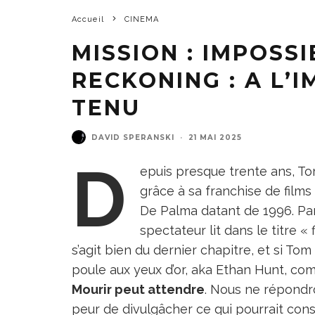
Accueil
CINEMA
MISSION : IMPOSSI
RECKONING : A L’
TENU
DAVID SPERANSKI
·
21 MAI 2025
D
epuis presque trente ans, To
grâce à sa franchise de films
De Palma datant de 1996. Par
spectateur lit dans le titre « 
s’agit bien du dernier chapitre, et si Tom
poule aux yeux d’or, aka Ethan Hunt, co
Mourir peut attendre
. Nous ne répondro
peur de divulgâcher ce qui pourrait const