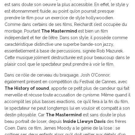
est sans doute son oeuvre la plus accessible. En effet, le style y
est étonnamment fluide, au point qu’on pourrait presque
prendre le film pour un exercice de style hollywoodien.
Comme dans certains de ses films, Reichardt s’est occupée du
montage. Pourtant
The Mastermind
est bien un film
indépendant et fier de l’être. Dans son style, il possède comme
caractéristique distinctive une superbe bande-son jazzy,
essentiellement à base de percussions, signée Rob Mazurek.
Cette musique joliment déstructurée est pour beaucoup dans le
plaisir cool que le spectateur peut prendre à voir le film.
Dans ce rôle de cerveau du braquage, Josh O’Connor,
également présent en compétition du Festival de Cannes, avec
The History of sound
, apporte ce petit plus de candeur qui fait
merveille et récuse toute accusation de cynisme. Même quand il
accomplit les plus basses exactions, ce qu’il fera à la fin du film,
le spectateur ne peut longtemps lui en vouloir et compatit à son
destin pitoyable. Car
The Mastermind
est sans doute le plus
beau portrait de loser, depuis
Inside Llewyn Davis
des frères
Coen. Dans ce film, James Moody a le génie de la lose : se
coltiner ses deux enfants alors qu’il doit veiller aux détails d’un