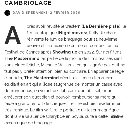
CAMBRIOLAGE
DAVID SPERANSKI
·
2 FÉVRIER 2026
A
près avoir revisité le western (
La Dernière piste
), le
film écologique (
Night moves
), Kelly Reichardt
réinvente le film de braquage pour sa neuvième
oeuvre et sa deuxième entrée en compétition au
Festival de Cannes après
Showing
up
en 2022. Sur neuf films,
The
Mastermind
fait partie de la moitié de films réalisés sans
son actrice fétiche, Michelle Williams, ce qui signifie pas qu’il ne
faut pas y prêter attention, bien au contraire. En apparence léger
et anodin,
The Mastermind
décrit l’existence d’un ancien
étudiant en art qui a l’idée saugrenue de monter un casse avec
deux inconnus, en volant des tableaux d’art abstrait, pour
améliorer son quotidien et pouvoir rembourser sa mère qui
l’aide à grand renfort de chèques. Le titre est bien évidemment
très ironique. Le film va faire le portrait d’un loser magnifique,
dont la vie va aller de Charybde en Scylla, suite à cette initiative
excentrique de braquage.