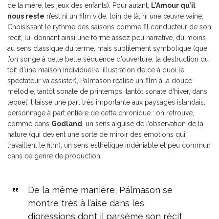
de la mère, les jeux des enfants). Pour autant,
L’Amour qu’il
nous reste
n’est ni un film vide, loin de là, ni une œuvre vaine.
Choisissant le rythme des saisons comme fil conducteur de son
récit, lui donnant ainsi une forme assez peu narrative, du moins
au sens classique du terme, mais subtilement symbolique (que
l’on songe à cette belle séquence d’ouverture, la destruction du
toit d’une maison individuelle, illustration de ce à quoi le
spectateur va assister), Pálmason réalise un film à la douce
mélodie, tantôt sonate de printemps, tantôt sonate d’hiver, dans
lequel il laisse une part très importante aux paysages islandais,
personnage à part entière de cette chronique : on retrouve,
comme dans
Godland
, un sens aiguisé de l’observation de la
nature (qui devient une sorte de miroir des émotions qui
travaillent le film), un sens esthétique indéniable et peu commun
dans ce genre de production.
De la même manière, Pálmason se
montre très à l’aise dans les
digressions dont il parsème son récit