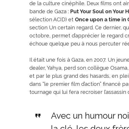
de la culture cinéphile. Deux films ont a
bande de Gaza :
Put Your Soul on Your 
sélection ACID) et
Once upon a time in
section Un certain regard. Ce dernier, q
octobre, permet d’apprécier le regard cri
échoue quelque peu à nous percuter ré
Il était une fois à Gaza, en 2007. Un jeu
dealer, Yahya, perd son collègue Osama,
et par le plus grand des hasards, en plei
dans “le premier film d’action” financé pa
tournage qui lui fera recroiser l’assassin
Avec un humour noir 
la clé, les deux frè