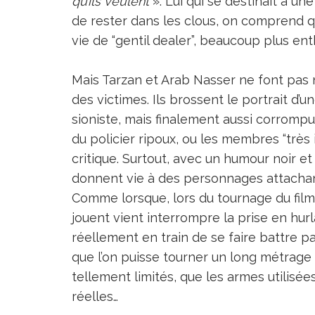
qu’ils veulent
». Lui qui se destinait à un
de rester dans les clous, on comprend qu
vie de “gentil dealer”, beaucoup plus ent
Mais Tarzan et Arab Nasser ne font pas 
des victimes. Ils brossent le portrait d’
sioniste, mais finalement aussi corromp
du policier ripoux, ou les membres “très
critique. Surtout, avec un humour noir et 
donnent vie à des personnages attachan
Comme lorsque, lors du tournage du film
jouent vient interrompre la prise en hurl
réellement en train de se faire battre pa
que l’on puisse tourner un long métrage 
tellement limités, que les armes utilisées
réelles…