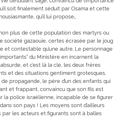
e vie d’étudiant sage, convaincu de l’importance
’il soit finalement séduit par Osama et cette
housiasmante, qu’il lui propose…
non plus de cette population des martyrs ou
une société gazaouie, certes écrasée par le joug
ue et contestable qu’une autre. Le personnage
 importants” du Ministère en incarnent la
absurde, et c’est là la clé, les deux frères
ts et des situations gentiment grotesques.
 de propagande, le père d’un des enfants qui
ant et frappant, convaincu que son fils est
r la police israélienne, incapable de se figurer
dans son pays ! Les moyens sont d’ailleurs
 par les acteurs et figurants sont à balles