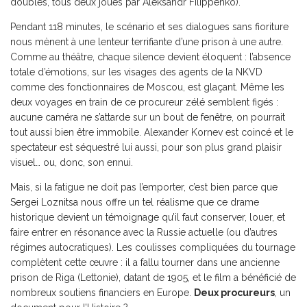
doubles, tous deux joués par Aleksandr Filippenko).
Pendant 118 minutes, le scénario et ses dialogues sans fioriture
nous mènent à une lenteur terrifiante d’une prison à une autre.
Comme au théâtre, chaque silence devient éloquent : l’absence
totale d’émotions, sur les visages des agents de la NKVD
comme des fonctionnaires de Moscou, est glaçant. Même les
deux voyages en train de ce procureur zélé semblent figés :
aucune caméra ne s’attarde sur un bout de fenêtre, on pourrait
tout aussi bien être immobile. Alexander Kornev est coincé et le
spectateur est séquestré lui aussi, pour son plus grand plaisir
visuel… ou, donc, son ennui.
Mais, si la fatigue ne doit pas l’emporter, c’est bien parce que
Sergei Loznitsa
nous offre un tel réalisme que ce drame
historique devient un témoignage qu’il faut conserver, louer, et
faire entrer en résonance avec la Russie actuelle (ou d’autres
régimes autocratiques). Les coulisses compliquées du tournage
complètent cette œuvre : il a fallu tourner dans une ancienne
prison de Riga (Lettonie), datant de 1905, et le film a bénéficié de
nombreux soutiens financiers en Europe.
Deux procureurs
, un