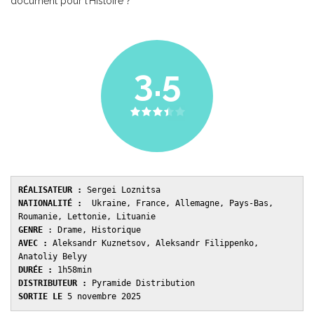
document pour l’Histoire ?
3.5
RÉALISATEUR :
 Sergei Loznitsa
NATIONALITÉ :
  Ukraine, France, Allemagne, Pays-Bas, 
Roumanie, Lettonie, Lituanie
GENRE 
: Drame, Historique
AVEC : 
Aleksandr Kuznetsov, Aleksandr Filippenko, 
Anatoliy Belyy
DURÉE : 
1h58min
DISTRIBUTEUR : 
Pyramide Distribution
SORTIE LE 
5 novembre 2025