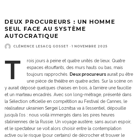
DEUX PROCUREURS : UN HOMME
SEUL FACE AU SYSTÈME
AUTOCRATIQUE
CLÉMENCE LESACQ GOSSET
·
1 NOVEMBRE 2025
T
rois jours à peine et quatre unités de lieux. Quatre
espaces étouffants, des murs hauts ou bas, mais
toujours rapprochés.
Deux procureurs
aurait pu être
une pièce de théâtre en quatre actes. Sur la scène on
y aurait déposé quelques chaises en bois, à l’arrière une faucille
et un marteau encadrés. Avec son long-métrage, présenté dans
la Sélection officielle en compétition au Festival de Cannes, le
réalisateur ukrainien
Sergei Loznitsa
va à l’essentiel, dépouille
jusqu’à l’os : nous voilà immergés dans les pires heures
staliniennes de la Russie. Un voyage austère, sans aucun espoir,
et le spectateur se voit alors choisir entre la contemplation
active ou le risque (pour certains) de décrocher et trouver le