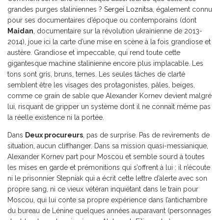
grandes purges staliniennes ?
Sergei Loznitsa
, également connu
pour ses documentaires d’époque ou contemporains (dont
Maidan
, documentaire sur la révolution ukrainienne de 2013-
2014), joue ici la carte d’une mise en scène à la fois grandiose et
austère. Grandiose et impeccable, qui rend toute cette
gigantesque machine stalinienne encore plus implacable. Les
tons sont gris, bruns, ternes. Les seules tâches de clarté
semblent être les visages des protagonistes, pâles, beiges,
comme ce grain de sable que Alexander Kornev devient malgré
lui, risquant de gripper un système dont il ne connaît même pas
la réelle existence ni la portée.
Dans
Deux procureurs
, pas de surprise. Pas de revirements de
situation, aucun cliffhanger. Dans sa mission quasi-messianique,
Alexander Kornev part pour Moscou et semble sourd à toutes
les mises en garde et prémonitions qui s’offrent à lui : il n’écoute
ni le prisonnier Stepniak qui a écrit cette lettre d’alerte avec son
propre sang, ni ce vieux vétéran inquiétant dans le train pour
Moscou, qui lui conte sa propre expérience dans l’antichambre
du bureau de Lénine quelques années auparavant (personnages