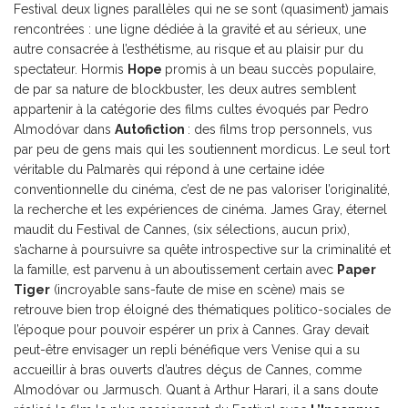
Festival deux lignes parallèles qui ne se sont (quasiment) jamais
rencontrées : une ligne dédiée à la gravité et au sérieux, une
autre consacrée à l’esthétisme, au risque et au plaisir pur du
spectateur. Hormis
Hope
promis à un beau succès populaire,
de par sa nature de blockbuster, les deux autres semblent
appartenir à la catégorie des films cultes évoqués par Pedro
Almodóvar dans
Autofiction
: des films trop personnels, vus
par peu de gens mais qui les soutiennent mordicus. Le seul tort
véritable du Palmarès qui répond à une certaine idée
conventionnelle du cinéma, c’est de ne pas valoriser l’originalité,
la recherche et les expériences de cinéma. James Gray, éternel
maudit du Festival de Cannes, (six sélections, aucun prix),
s’acharne à poursuivre sa quête introspective sur la criminalité et
la famille, est parvenu à un aboutissement certain avec
Paper
Tiger
(incroyable sans-faute de mise en scène) mais se
retrouve bien trop éloigné des thématiques politico-sociales de
l’époque pour pouvoir espérer un prix à Cannes. Gray devait
peut-être envisager un repli bénéfique vers Venise qui a su
accueillir à bras ouverts d’autres déçus de Cannes, comme
Almodóvar ou Jarmusch. Quant à Arthur Harari, il a sans doute