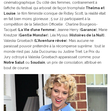
cinématographique. Du côté des femmes, contrairement à
l’affiche du festival qui arborait de façon triomphale
Thelma et
Louise
, le film féministe iconique de Ridley Scott, la réalité était
en fait bien moins glorieuse ; 5 sur 22 participaient à la
compétition de la Sélection Officielle : Charline Bourgeois-
Tacquet (
La Vie d’une femme
), Jeanne Herry (
Garance
), Marie
Kreutzer (
Gentle Monster
), Léa Mysius (
Histoires de la Nuit
),
Valeska Grisebach
(
L’Aventure rêvée
). Mais aucune ne
paraissait pouvoir prétendre à la récompense suprême : tout le
monde n’est pas Julia Ducournau ou Justine Triet. Le Prix du
Jury octroyé à Valeska Grisebach apparaissait comme, pour
Notre Salut
ou
Soudain
, un prix de consolation, attribué en
bout de course.