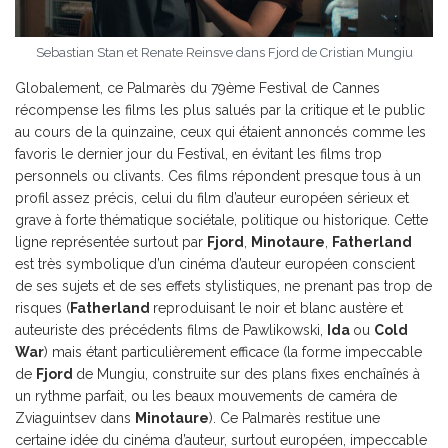
Sebastian Stan et Renate Reinsve dans Fjord de Cristian Mungiu
Globalement, ce Palmarès du 79ème Festival de Cannes
récompense les films les plus salués par la critique et le public
au cours de la quinzaine, ceux qui étaient annoncés comme les
favoris le dernier jour du Festival, en évitant les films trop
personnels ou clivants. Ces films répondent presque tous à un
profil assez précis, celui du film d’auteur européen sérieux et
grave à forte thématique sociétale, politique ou historique. Cette
ligne représentée surtout par
Fjord
,
Minotaure
,
Fatherland
est très symbolique d’un cinéma d’auteur européen conscient
de ses sujets et de ses effets stylistiques, ne prenant pas trop de
risques (
Fatherland
reproduisant le noir et blanc austère et
auteuriste des précédents films de Pawlikowski,
Ida
ou
Cold
War
) mais étant particulièrement efficace (la forme impeccable
de
Fjord
de Mungiu, construite sur des plans fixes enchaînés à
un rythme parfait, ou les beaux mouvements de caméra de
Zviaguintsev dans
Minotaure
). Ce Palmarès restitue une
certaine idée du cinéma d’auteur, surtout européen, impeccable