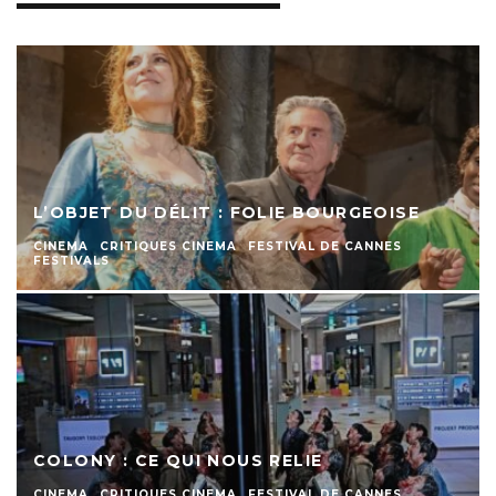
L’OBJET DU DÉLIT : FOLIE BOURGEOISE
CINEMA
CRITIQUES CINEMA
FESTIVAL DE CANNES
FESTIVALS
COLONY : CE QUI NOUS RELIE
CINEMA
CRITIQUES CINEMA
FESTIVAL DE CANNES