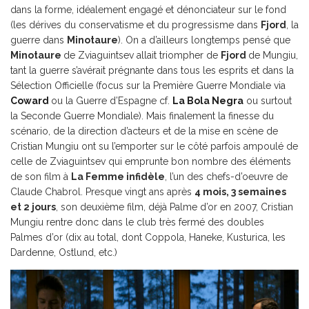
dans la forme, idéalement engagé et dénonciateur sur le fond
(les dérives du conservatisme et du progressisme dans
Fjord
, la
guerre dans
Minotaure
). On a d’ailleurs longtemps pensé que
Minotaure
de Zviaguintsev allait triompher de
Fjord
de Mungiu,
tant la guerre s’avérait prégnante dans tous les esprits et dans la
Sélection Officielle (focus sur la Première Guerre Mondiale via
Coward
ou la Guerre d’Espagne cf.
La Bola Negra
ou surtout
la Seconde Guerre Mondiale). Mais finalement la finesse du
scénario, de la direction d’acteurs et de la mise en scène de
Cristian Mungiu ont su l’emporter sur le côté parfois ampoulé de
celle de Zviaguintsev qui emprunte bon nombre des éléments
de son film à
La Femme infidèle
, l’un des chefs-d’oeuvre de
Claude Chabrol. Presque vingt ans après
4 mois, 3 semaines
et 2 jours
, son deuxième film, déjà Palme d’or en 2007, Cristian
Mungiu rentre donc dans le club très fermé des doubles
Palmes d’or (dix au total, dont Coppola, Haneke, Kusturica, les
Dardenne, Ostlund, etc.)