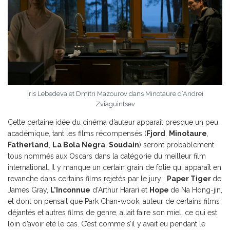
Iris Lebedeva et Dmitri Mazourov dans Minotaure d’Andrei
Zviaguintsev
Cette certaine idée du cinéma d’auteur apparaît presque un peu
académique, tant les films récompensés (
Fjord
,
Minotaure
,
Fatherland
,
La Bola Negra
,
Soudain
) seront probablement
tous nommés aux Oscars dans la catégorie du meilleur film
international. Il y manque un certain grain de folie qui apparaît en
revanche dans certains films rejetés par le jury :
Paper Tiger
de
James Gray,
L’Inconnue
d’Arthur Harari et
Hope
de Na Hong-jin,
et dont on pensait que Park Chan-wook, auteur de certains films
déjantés et autres films de genre, allait faire son miel, ce qui est
loin d’avoir été le cas. C’est comme s’il y avait eu pendant le