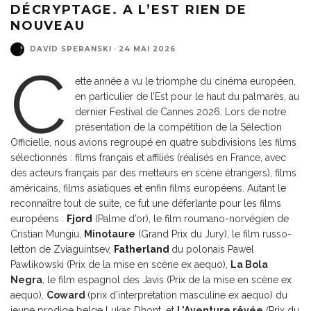
DÉCRYPTAGE. A L’EST RIEN DE
NOUVEAU
DAVID SPERANSKI
·
24 MAI 2026
C
ette année a vu le triomphe du cinéma européen,
en particulier de l’Est pour le haut du palmarès, au
dernier Festival de Cannes 2026. Lors de notre
présentation de la compétition de la Sélection
Officielle, nous avions regroupé en quatre subdivisions les films
sélectionnés : films français et affiliés (réalisés en France, avec
des acteurs français par des metteurs en scène étrangers), films
américains, films asiatiques et enfin films européens. Autant le
reconnaître tout de suite, ce fut une déferlante pour les films
européens :
Fjord
(Palme d’or), le film roumano-norvégien de
Cristian Mungiu,
Minotaure
(Grand Prix du Jury), le film russo-
letton de Zviaguintsev,
Fatherland
du polonais Pawel
Pawlikowski (Prix de la mise en scène ex aequo),
La Bola
Negra
, le film espagnol des Javis (Prix de la mise en scène ex
aequo),
Coward
(prix d’interprétation masculine ex aequo) du
jeune prodige belge Lukas Dhont, et
L’Aventure rêvée
(Prix du