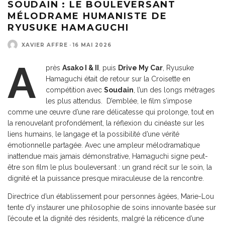
SOUDAIN : LE BOULEVERSANT
MÉLODRAME HUMANISTE DE
RYUSUKE HAMAGUCHI
XAVIER AFFRE
·
16 MAI 2026
A
près
Asako I & II
, puis
Drive My Car
, Ryusuke
Hamaguchi était de retour sur la Croisette en
compétition avec
Soudain
, l’un des longs métrages
les plus attendus. D’emblée, le film s’impose
comme une œuvre d’une rare délicatesse qui prolonge, tout en
la renouvelant profondément, la réflexion du cinéaste sur les
liens humains, le langage et la possibilité d’une vérité
émotionnelle partagée. Avec une ampleur mélodramatique
inattendue mais jamais démonstrative, Hamaguchi signe peut-
être son film le plus bouleversant : un grand récit sur le soin, la
dignité et la puissance presque miraculeuse de la rencontre.
Directrice d’un établissement pour personnes âgées, Marie-Lou
tente d’y instaurer une philosophie de soins innovante basée sur
l’écoute et la dignité des résidents, malgré la réticence d’une