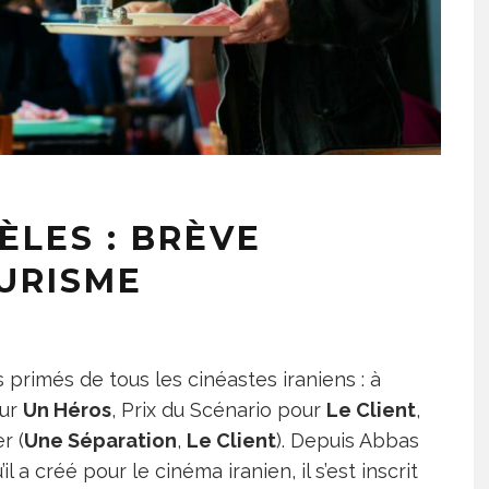
ÈLES : BRÈVE
EURISME
s primés de tous les cinéastes iraniens : à
our
Un Héros
, Prix du Scénario pour
Le Client
,
r (
Une Séparation
,
Le Client
). Depuis Abbas
l a créé pour le cinéma iranien, il s’est inscrit