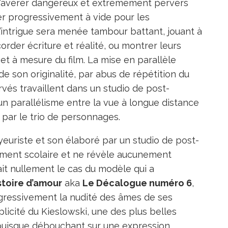
a s’avérer dangereux et extrêmement pervers
er progressivement à vide pour les
l’intrigue sera menée tambour battant, jouant à
order écriture et réalité, ou montrer leurs
r et à mesure du film. La mise en parallèle
de son originalité, par abus de répétition du
s travaillent dans un studio de post-
un parallélisme entre la vue à longue distance
 par le trio de personnages.
euriste et son élaboré par un studio de post-
ment scolaire et ne révèle aucunement
tait nullement le cas du modèle qui a
stoire d’amour
aka
Le Décalogue numéro 6
,
rogressivement la nudité des âmes de ses
licité du Kieslowski, une des plus belles
 puisque débouchant sur une expression