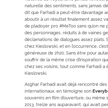
naturelle des sentiments, sans jamais dér
dit que Farhadi a peut-être davantage a
aboutir à un résultat finalement assez va
de pladoyer pro #MeToo sans qu’on ne p
des personnages, réduits à de vaines ge
déclamations de dialogues assez plats. So
chez Kieslowski, et en l’occurrence, c’est
généreuse de 2h20. Sans être pour aut
souffrir de la même crise d’inspiration q
chez ses voisins, tout comme Farhadi a é
Kieslowski.
Asghar Farhadi avait déjà rencontré des
internationaux, en témoigne son
Everyb
souvenirs en film d’ouverture, ou même 
2013, treize ans auparavant, qui avait pe