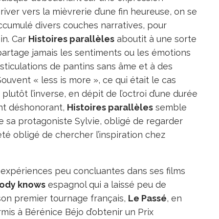
iver vers la mièvrerie d’une fin heureuse, on se
ccumulé divers couches narratives, pour
in. Car
Histoires parallèles
aboutit à une sorte
artage jamais les sentiments ou les émotions
sticulations de pantins sans âme et à des
uvent « less is more », ce qui était le cas
 plutôt l’inverse, en dépit de l’octroi d’une durée
ant déshonorant,
Histoires parallèles
semble
ue sa protagoniste Sylvie, obligé de regarder
té obligé de chercher l’inspiration chez
 expériences peu concluantes dans ses films
ody knows
espagnol qui a laissé peu de
son premier tournage français,
Le Passé
, en
rmis à Bérénice Béjo d’obtenir un Prix