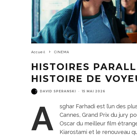
Accueil
CINEMA
HISTOIRES PARALL
HISTOIRE DE VOY
DAVID SPERANSKI
·
15 MAI 2026
A
sghar Farhadi est l’un des plu
Cannes, Grand Prix du jury p
Oscar du meilleur film étrange
Kiarostami et le renouveau qu’i