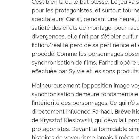
C’est bien là où le bât blesse, Le jeu v
pour les protagonistes, et surtout tourn
spectateurs. Car si, pendant une heure, 
satiété des effets de montage, pour racc
divergences, elle finit par s’étioler au fu
fiction/réalité perd de sa pertinence et 
procédé. Comme les personnages observé
synchronisation de films, Farhadi opère 
effectuée par Sylvie et les sons produits
Malheureusement l’opposition image voy
synchronisation demeure fondamentale
l’intériorité des personnages. Ce qui n’é
directement influencé Farhadi,
Brève hi
de Krysztof Kieslowski, qui dévoilait p
protagonistes. Devant la formidable simp
histoires de voyeurisme jamais filmées,