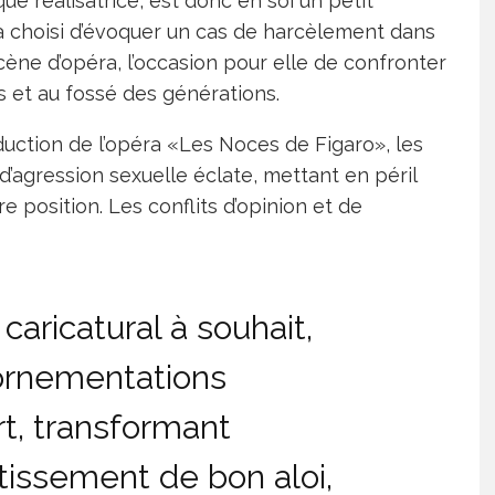
ue réalisatrice, est donc en soi un petit
a choisi d’évoquer un cas de harcèlement dans
cène d’opéra, l’occasion pour elle de confronter
ns et au fossé des générations.
duction de l’opéra «Les Noces de Figaro», les
’agression sexuelle éclate, mettant en péril
 position. Les conflits d’opinion et de
 caricatural à souhait,
 ornementations
t, transformant
tissement de bon aloi,