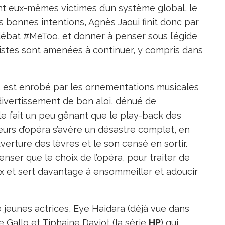
ant eux-mêmes victimes d’un système global, le
s bonnes intentions, Agnès Jaoui finit donc par
 débat #MeToo, et donner à penser sous l’égide
istes sont amenées à continuer, y compris dans
it, est enrobé par les ornementations musicales
divertissement de bon aloi, dénué de
le fait un peu gênant que le play-back des
rs d’opéra s’avère un désastre complet, en
erture des lèvres et le son censé en sortir.
er que le choix de l’opéra, pour traiter de
eux et sert davantage à ensommeiller et adoucir
de jeunes actrices, Eye Haidara (déjà vue dans
ie Gallo et Tiphaine Daviot (la série
HP
) qui