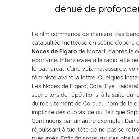
dénué de profondeur
Le film commence de manière très banca
catapultée metteuse en scène d’opéra et
Noces de Figaro
de Mozart, d’après la 
éponyme. Interviewée à la radio, elle ne
le patriarcat, d’une voix mal assurée, vo
féministe avant la lettre. Quelques inst
Les Noces de Figaro, Cora (Eye Haidara) 
scène lors de répétitions, à la suite d’u
du recrutement de Cora, au nom de la di
implicite des quotas, ce qui fait que So
Continuons par un autre exemple : Daniel
réjouissant à tue-tête de ne pas se retro
présumés. Enfin finissons sur des phallus