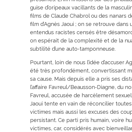
guise d’oripeaux vacillants de la masculi
films de Claude Chabrol ou des nanars d
film d’Agnès Jaoui ; on se retrouve dans
entendus racistes censés être désamorcé
on espérait de la complexité et de la n
subtilité d’une auto-tamponneuse.
Pourtant, loin de nous l’idée d’accuser Ag
été très profondément, convertissant m
sa cause. Mais depuis elle a pris ses dis
l’affaire Favreul/Beausson-Diagne, du nom
Favreul, accusée de harcèlement sexuel,
Jaoui tente en vain de réconcilier toutes
victimes mais aussi les excuses des coupa
persistant. Ce parti pris humain, voire hu
victimes, car, considérés avec bienveil