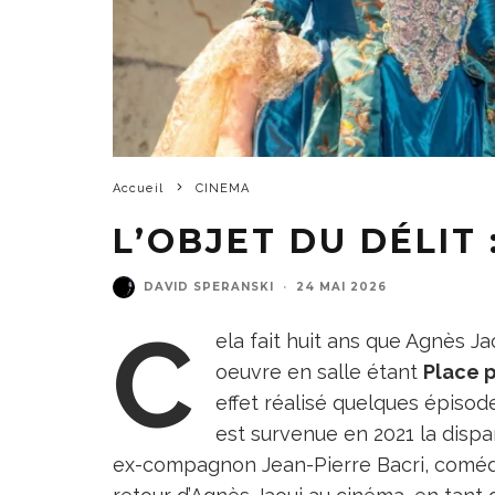
Accueil
CINEMA
L’OBJET DU DÉLIT
DAVID SPERANSKI
·
24 MAI 2026
C
ela fait huit ans que Agnès Jao
oeuvre en salle étant
Place 
effet réalisé quelques épisod
est survenue en 2021 la dispar
ex-compagnon Jean-Pierre Bacri, comédi