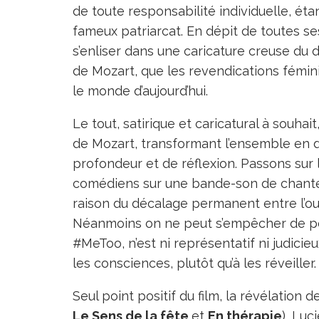
de toute responsabilité individuelle, ét
fameux patriarcat. En dépit de toutes se
s’enliser dans une caricature creuse du
de Mozart, que les revendications fémin
le monde d’aujourd’hui.
Le tout, satirique et caricatural à souha
de Mozart, transformant l’ensemble en 
profondeur et de réflexion. Passons sur 
comédiens sur une bande-son de chanteu
raison du décalage permanent entre l’ouv
Néanmoins on ne peut s’empêcher de pens
#MeToo, n’est ni représentatif ni judici
les consciences, plutôt qu’à les réveiller.
Seul point positif du film, la révélation 
Le Sens de la fête
et
En thérapie
), Luc