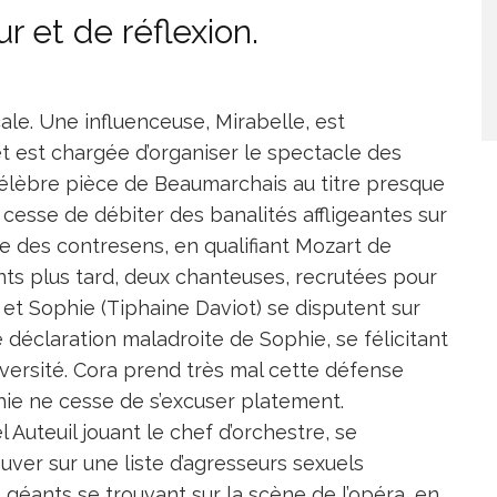
 et de réflexion.
le. Une influenceuse, Mirabelle, est
 est chargée d’organiser le spectacle des
célèbre pièce de Beaumarchais au titre presque
 cesse de débiter des banalités affligeantes sur
ire des contresens, en qualifiant Mozart de
ants plus tard, deux chanteuses, recrutées pour
et Sophie (Tiphaine Daviot) se disputent sur
ne déclaration maladroite de Sophie, se félicitant
versité. Cora prend très mal cette défense
phie ne cesse de s’excuser platement.
 Auteuil jouant le chef d’orchestre, se
uver sur une liste d’agresseurs sexuels
 géants se trouvant sur la scène de l’opéra, en