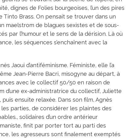
nité, dignes de Folies bourgeoises, l’un des pires
e Tinto Brass. On pensait se trouver dans un
 un maelstrom de blagues sexistes et de sous-
s par l’humour et le sens de la dérision. Là où
uance, les séquences s’enchaînent avec la
nès Jaoui d’antiféminisme. Féministe, elle l’a
ême Jean-Pierre Bacri, misogyne au départ, à
tances avec le collectif 50/50 en raison de
 d’une ex-administratrice du collectif, Juliette
 puis ensuite relaxée. Dans son film, Agnès
 les parties, de considérer les plaintes des
bles., solidaires d’un ordre antérieur
maniste, finit par porter tort au parti des
lance, les agresseurs sont finalement exemptés