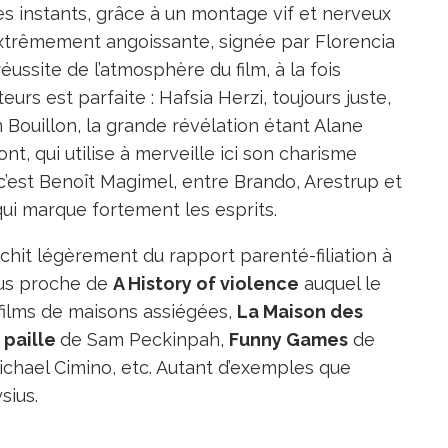
s instants, grâce à un montage vif et nerveux
extrêmement angoissante, signée par Florencia
éussite de l’atmosphère du film, à la fois
eurs est parfaite : Hafsia Herzi, toujours juste,
Bouillon, la grande révélation étant Alane
t, qui utilise à merveille ici son charisme
, c’est Benoît Magimel, entre Brando, Arestrup et
qui marque fortement les esprits.
léchit légèrement du rapport parenté-filiation à
lus proche de
A History of violence
auquel le
s films de maisons assiégées,
La Maison des
 paille
de Sam Peckinpah,
Funny Games
de
chael Cimino, etc. Autant d’exemples que
sius.