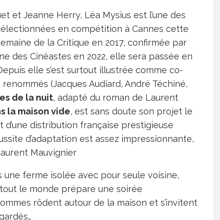
et et Jeanne Herry, Léa Mysius est l’une des
s sélectionnées en compétition à Cannes cette
Semaine de la Critique en 2017, confirmée par
ine des Cinéastes en 2022, elle sera passée en
 Depuis elle s’est surtout illustrée comme co-
 renommés (Jacques Audiard, André Téchiné,
es de la nuit
, adapté du roman de Laurent
s la maison vide
, est sans doute son projet le
 d’une distribution française prestigieuse
réussite d’adaptation est assez impressionnante,
 Laurent Mauvignier
ns une ferme isolée avec pour seule voisine,
ue tout le monde prépare une soirée
 hommes rôdent autour de la maison et s’invitent
 gardés…