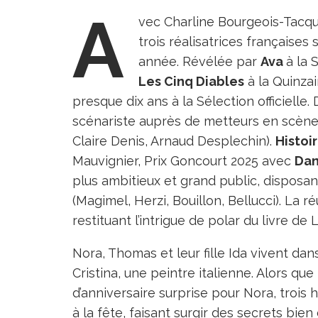
A
vec Charline Bourgeois-Tacqu
trois réalisatrices française
année. Révélée par
Ava
à la 
Les Cinq Diables
à la Quinza
presque dix ans à la Sélection officielle.
scénariste auprès de metteurs en scène
Claire Denis, Arnaud Desplechin).
Histoir
Mauvignier, Prix Goncourt 2025 avec
Dan
plus ambitieux et grand public, disposant
(Magimel, Herzi, Bouillon, Bellucci). La 
restituant l’intrigue de polar du livre de
Nora, Thomas et leur fille Ida vivent da
Cristina, une peintre italienne. Alors q
d’anniversaire surprise pour Nora, trois
à la fête, faisant surgir des secrets bien