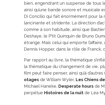
bien, engendrant un suspense de tous le
ainsi qu’une bande sonore et musicale 
Di Concilio qui fait énormément pour la r
lancinante et stridente. La direction d’act
comme à son habitude, ainsi que Bastien 
Deshaye, le P’tit Quinquin de Bruno Dumon
étrange. Mais celui qui emporte l’affaire
Dennis Hopper, dans le rôle de Franck, 
Par rapport au livre, la thématique s’inf
la thématique du changement de vie, p
film peut faire penser, ainsi qu’à d’autre
otages
de William Wyler,
Les Chiens de
Michael Haneke,
Desperate hours
de Mi
perpétue
Histoires de la nuit
de Léa My