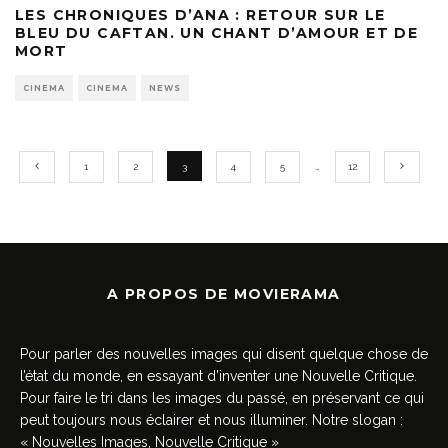
LES CHRONIQUES D’ANA : RETOUR SUR LE
BLEU DU CAFTAN. UN CHANT D’AMOUR ET DE
MORT
CINEMA
CINEMA
NEWS
1
2
3
4
5
…
12
A PROPOS DE MOVIERAMA
Pour parler des nouvelles images qui disent quelque chose de
l’état du monde, en essayant d’inventer une Nouvelle Critique.
Pour faire le tri dans les images du passé, en préservant ce qui
peut toujours nous éclairer et nous illuminer. Notre slogan :
« Nouvelles Images, Nouvelle Critique »