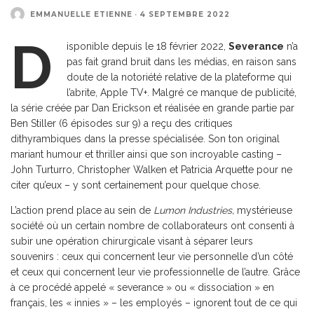
EMMANUELLE ETIENNE
·
4 SEPTEMBRE 2022
D
isponible depuis le 18 février 2022,
Severance
n’a
pas fait grand bruit dans les médias, en raison sans
doute de la notoriété relative de la plateforme qui
l’abrite, Apple TV+. Malgré ce manque de publicité,
la série créée par Dan Erickson et réalisée en grande partie par
Ben Stiller (6 épisodes sur 9) a reçu des critiques
dithyrambiques dans la presse spécialisée. Son ton original
mariant humour et thriller ainsi que son incroyable casting –
John Turturro, Christopher Walken et Patricia Arquette pour ne
citer qu’eux – y sont certainement pour quelque chose.
L’action prend place au sein de
Lumon Industries,
mystérieuse
société où un certain nombre de collaborateurs ont consenti à
subir une opération chirurgicale visant à séparer leurs
souvenirs : ceux qui concernent leur vie personnelle d’un côté
et ceux qui concernent leur vie professionnelle de l’autre. Grâce
à ce procédé appelé « severance » ou « dissociation » en
français, les « innies » – les employés – ignorent tout de ce qui