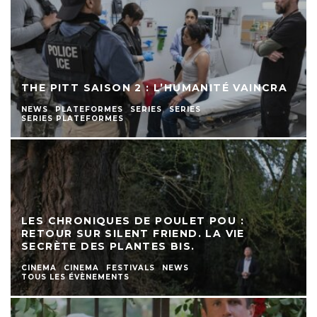
THE PITT SAISON 2 : L’HUMANITÉ VAINCRA
NEWS
PLATEFORMES
SERIES
SERIES
SERIES PLATEFORMES
LES CHRONIQUES DE POULET POU :
RETOUR SUR SILENT FRIEND. LA VIE
SECRÈTE DES PLANTES BIS.
CINEMA
CINEMA
FESTIVALS
NEWS
TOUS LES ÉVÈNEMENTS