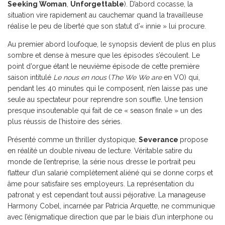
Seeking Woman
,
Unforgettable
). D’abord cocasse, la
situation vire rapidement au cauchemar quand la travailleuse
réalise le peu de liberté que son statut d’« innie » lui procure.
Au premier abord loufoque, le synopsis devient de plus en plus
sombre et dense à mesure que les épisodes s’écoulent. Le
point d’orgue étant le neuvième épisode de cette première
saison intitulé
Le nous en nous
(
The We We are
en VO) qui,
pendant les 40 minutes qui le composent, n’en laisse pas une
seule au spectateur pour reprendre son souffle. Une tension
presque insoutenable qui fait de ce « season finale » un des
plus réussis de l’histoire des séries.
Présenté comme un thriller dystopique,
Severance
propose
en réalité un double niveau de lecture. Véritable satire du
monde de l’entreprise, la série nous dresse le portrait peu
flatteur d’un salarié complètement aliéné qui se donne corps et
âme pour satisfaire ses employeurs. La représentation du
patronat y est cependant tout aussi péjorative. La manageuse
Harmony Cobel, incarnée par Patricia Arquette, ne communique
avec l’énigmatique direction que par le biais d’un interphone ou