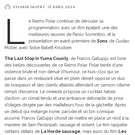
SYLVAIN JAUFRY
·
13 AVRIL 2024
L
e Reims Polar continue de dérouler sa
programmation, avec un film épatant, une des
meilleures œuvres de Paolo Sorrentino, et la
présentation en avant-première de
Sons
, de Gustav
Möller, avec Sidse Babett Knudsen.
The Last Stop in Yuma County
, de Francis Galluppi, est l’une
des belles découvertes de ce Reims Polar. Polar teinté d’une
violence brute et non dénué d’humour, ce huis-clos qui se
passe dans un restaurant situé en plein désert oppose un duo
de braqueurs et des clients attablés attendant un camion-citerne
rempli d’essence. Le cinéaste propose un cocktail habile
d’action, un climat tendu et une ambiance détonante de prise
d’otages dirigée par des malfaiteurs fous de la gâchette. Après
un début qui mélange ironie, parodie et un ton comique
assumé, Francis Galluppi choisit de mettre en place un récit à la
manière de Sam Peckinpah, sauvage et violent. Le film rappelle
certains détails de
La Horde sauvage
, mais aussi du film
Les