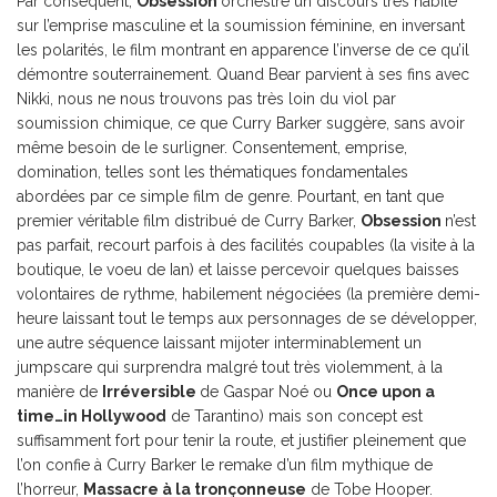
Par conséquent,
Obsession
orchestre un discours très habile
sur l’emprise masculine et la soumission féminine, en inversant
les polarités, le film montrant en apparence l’inverse de ce qu’il
démontre souterrainement. Quand Bear parvient à ses fins avec
Nikki, nous ne nous trouvons pas très loin du viol par
soumission chimique, ce que Curry Barker suggère, sans avoir
même besoin de le surligner. Consentement, emprise,
domination, telles sont les thématiques fondamentales
abordées par ce simple film de genre. Pourtant, en tant que
premier véritable film distribué de Curry Barker,
Obsession
n’est
pas parfait, recourt parfois à des facilités coupables (la visite à la
boutique, le voeu de Ian) et laisse percevoir quelques baisses
volontaires de rythme, habilement négociées (la première demi-
heure laissant tout le temps aux personnages de se développer,
une autre séquence laissant mijoter interminablement un
jumpscare qui surprendra malgré tout très violemment, à la
manière de
Irréversible
de Gaspar Noé ou
Once upon a
time…in Hollywood
de Tarantino) mais son concept est
suffisamment fort pour tenir la route, et justifier pleinement que
l’on confie à Curry Barker le remake d’un film mythique de
l’horreur,
Massacre à la tronçonneuse
de Tobe Hooper.