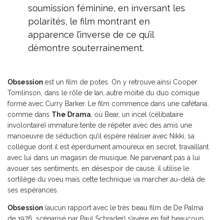
soumission féminine, en inversant les
polarités, le film montrant en
apparence l’inverse de ce qu’il
démontre souterrainement.
Obsession
est un film de potes. On y retrouve ainsi Cooper
Tomlinson, dans le rôle de Ian, autre moitié du duo comique
formé avec Curry Barker. Le film commence dans une cafétaria,
comme dans
The Drama
, où Bear, un incel (célibataire
involontaire) immature tente de répéter avec des amis une
manoeuvre de séduction qu’il espère réaliser avec Nikki, sa
collègue dont il est éperdument amoureux en secret, travaillant
avec lui dans un magasin de musique. Ne parvenant pas à lui
avouer ses sentiments, en désespoir de cause, il utilise le
sortilège du voeu mais cette technique va marcher au-delà de
ses espérances.
Obsession
(aucun rapport avec le très beau film de De Palma
de 1976, scénarisé par Paul Schrader) s’avère en fait beaucoup