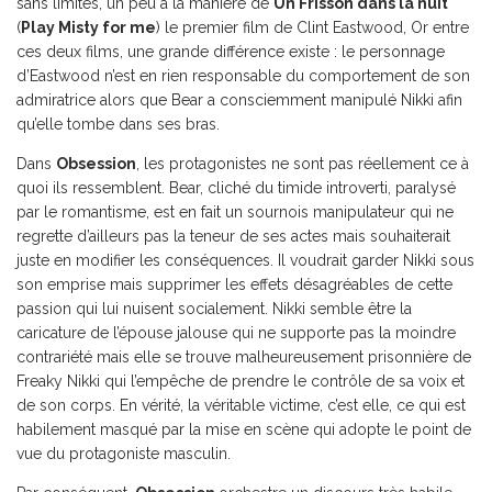
sans limites, un peu à la manière de
Un Frisson dans la nuit
(
Play Misty for me
) le premier film de Clint Eastwood, Or entre
ces deux films, une grande différence existe : le personnage
d’Eastwood n’est en rien responsable du comportement de son
admiratrice alors que Bear a consciemment manipulé Nikki afin
qu’elle tombe dans ses bras.
Dans
Obsession
, les protagonistes ne sont pas réellement ce à
quoi ils ressemblent. Bear, cliché du timide introverti, paralysé
par le romantisme, est en fait un sournois manipulateur qui ne
regrette d’ailleurs pas la teneur de ses actes mais souhaiterait
juste en modifier les conséquences. Il voudrait garder Nikki sous
son emprise mais supprimer les effets désagréables de cette
passion qui lui nuisent socialement. Nikki semble être la
caricature de l’épouse jalouse qui ne supporte pas la moindre
contrariété mais elle se trouve malheureusement prisonnière de
Freaky Nikki qui l’empêche de prendre le contrôle de sa voix et
de son corps. En vérité, la véritable victime, c’est elle, ce qui est
habilement masqué par la mise en scène qui adopte le point de
vue du protagoniste masculin.