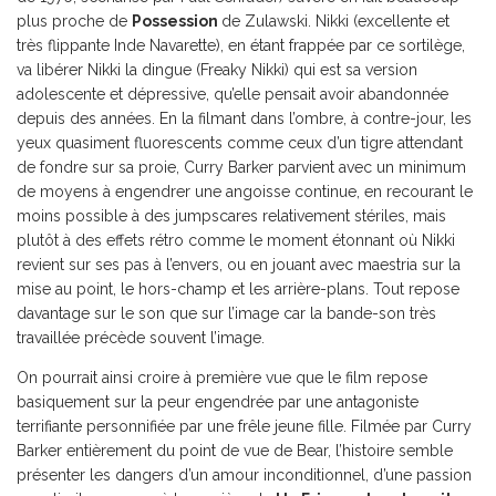
plus proche de
Possession
de Zulawski. Nikki (excellente et
très flippante Inde Navarette), en étant frappée par ce sortilège,
va libérer Nikki la dingue (Freaky Nikki) qui est sa version
adolescente et dépressive, qu’elle pensait avoir abandonnée
depuis des années. En la filmant dans l’ombre, à contre-jour, les
yeux quasiment fluorescents comme ceux d’un tigre attendant
de fondre sur sa proie, Curry Barker parvient avec un minimum
de moyens à engendrer une angoisse continue, en recourant le
moins possible à des jumpscares relativement stériles, mais
plutôt à des effets rétro comme le moment étonnant où Nikki
revient sur ses pas à l’envers, ou en jouant avec maestria sur la
mise au point, le hors-champ et les arrière-plans. Tout repose
davantage sur le son que sur l’image car la bande-son très
travaillée précède souvent l’image.
On pourrait ainsi croire à première vue que le film repose
basiquement sur la peur engendrée par une antagoniste
terrifiante personnifiée par une frêle jeune fille. Filmée par Curry
Barker entièrement du point de vue de Bear, l’histoire semble
présenter les dangers d’un amour inconditionnel, d’une passion