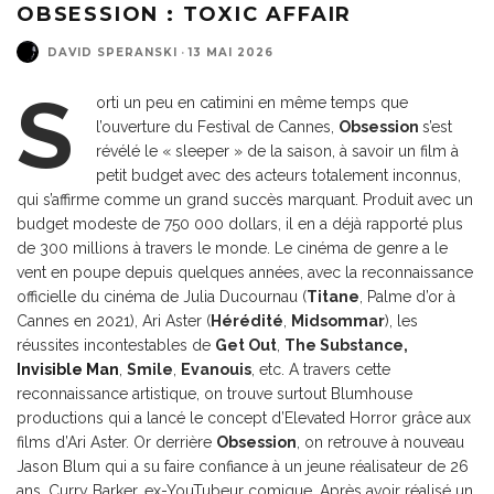
OBSESSION : TOXIC AFFAIR
DAVID SPERANSKI
·
13 MAI 2026
S
orti un peu en catimini en même temps que
l’ouverture du Festival de Cannes,
Obsession
s’est
révélé le « sleeper » de la saison, à savoir un film à
petit budget avec des acteurs totalement inconnus,
qui s’affirme comme un grand succès marquant. Produit avec un
budget modeste de 750 000 dollars, il en a déjà rapporté plus
de 300 millions à travers le monde. Le cinéma de genre a le
vent en poupe depuis quelques années, avec la reconnaissance
officielle du cinéma de Julia Ducournau (
Titane
, Palme d’or à
Cannes en 2021), Ari Aster (
Hérédité
,
Midsommar
), les
réussites incontestables de
Get Out
,
The Substance
,
Invisible Man
,
Smile
,
Evanouis
, etc. A travers cette
reconnaissance artistique, on trouve surtout Blumhouse
productions qui a lancé le concept d’Elevated Horror grâce aux
films d’Ari Aster. Or derrière
Obsession
, on retrouve à nouveau
Jason Blum qui a su faire confiance à un jeune réalisateur de 26
ans, Curry Barker, ex-YouTubeur comique. Après avoir réalisé un