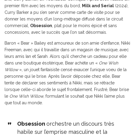
premier film avec les moyens du bord,
Milk and Serial
(2024),
Curry Barker a pu s’en servir comme carte de visite pour se
donner les moyens d’un long-métrage diffusé dans le circuit
commercial,
Obsession
, plat pour le moins épicé et sans
concessions, avec le succès que l’on sait désormais.
Baron « Bear » Bailey est amoureux de son amie d’enfance, Nikki
Freeman, avec qui il travaille dans un magasin de musique, avec
leurs amis Ian et Sarah. Alors qu’il cherche un cadeau pour elle
dans une boutique ésotérique, Bear achète un «
One Wish
Willow
», un jouet fantaisiste censé exaucer l’unique voeu de la
personne qui le brise. Après l’avoir déposée chez elle, Bear
tente de déclarer ses sentiments à Nikki, mais se rétracte
lorsque celle-ci aborde le sujet frontalement. Frustré, Bear brise
le
One Wish Willow
, formulant le souhait que Nikki l’aime plus
que tout au monde.
Obsession
orchestre un discours très
habile sur l’emprise masculine et la