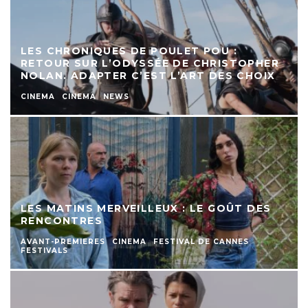
LES CHRONIQUES DE POULET POU :
RETOUR SUR L’ODYSSÉE DE CHRISTOPHER
NOLAN. ADAPTER C’EST L’ART DES CHOIX
CINEMA
CINEMA
NEWS
LES MATINS MERVEILLEUX : LE GOÛT DES
RENCONTRES
AVANT-PREMIERES
CINEMA
FESTIVAL DE CANNES
FESTIVALS