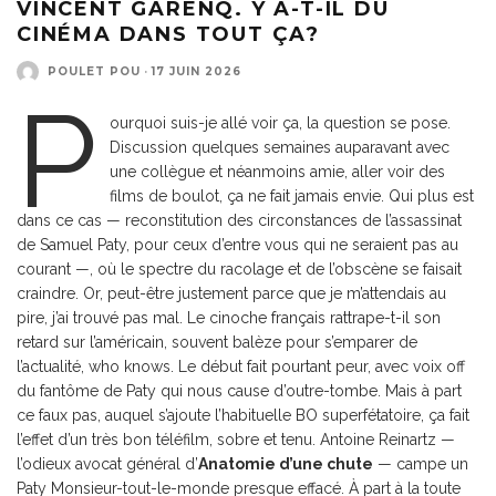
VINCENT GARENQ. Y A-T-IL DU
CINÉMA DANS TOUT ÇA?
POULET POU
·
17 JUIN 2026
P
ourquoi suis-je allé voir ça, la question se pose.
Discussion quelques semaines auparavant avec
une collègue et néanmoins amie, aller voir des
films de boulot, ça ne fait jamais envie. Qui plus est
dans ce cas — reconstitution des circonstances de l’assassinat
de Samuel Paty, pour ceux d’entre vous qui ne seraient pas au
courant —, où le spectre du racolage et de l’obscène se faisait
craindre. Or, peut-être justement parce que je m’attendais au
pire, j’ai trouvé pas mal. Le cinoche français rattrape-t-il son
retard sur l’américain, souvent balèze pour s’emparer de
l’actualité, who knows. Le début fait pourtant peur, avec voix off
du fantôme de Paty qui nous cause d’outre-tombe. Mais à part
ce faux pas, auquel s’ajoute l’habituelle BO superfétatoire, ça fait
l’effet d’un très bon téléfilm, sobre et tenu. Antoine Reinartz —
l’odieux avocat général d’
Anatomie d’une chute
— campe un
Paty Monsieur-tout-le-monde presque effacé. À part à la toute