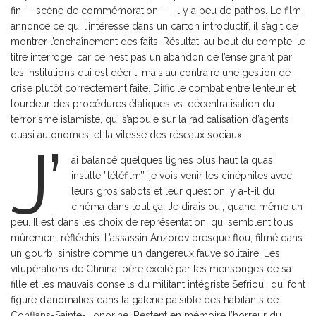
fin — scène de commémoration —, il y a peu de pathos. Le film
annonce ce qui l’intéresse dans un carton introductif, il s’agit de
montrer l’enchaînement des faits. Résultat, au bout du compte, le
titre interroge, car ce n’est pas un abandon de l’enseignant par
les institutions qui est décrit, mais au contraire une gestion de
crise plutôt correctement faite. Difficile combat entre lenteur et
lourdeur des procédures étatiques vs. décentralisation du
terrorisme islamiste, qui s’appuie sur la radicalisation d’agents
quasi autonomes, et la vitesse des réseaux sociaux.
J’
ai balancé quelques lignes plus haut la quasi
insulte ’’téléfilm’’, je vois venir les cinéphiles avec
leurs gros sabots et leur question, y a-t-il du
cinéma dans tout ça. Je dirais oui, quand même un
peu. Il est dans les choix de représentation, qui semblent tous
mûrement réfléchis. L’assassin Anzorov presque flou, filmé dans
un gourbi sinistre comme un dangereux fauve solitaire. Les
vitupérations de Chnina, père excité par les mensonges de sa
fille et les mauvais conseils du militant intégriste Sefrioui, qui font
figure d’anomalies dans la galerie paisible des habitants de
Conflans-Sainte-Honorine. Restent en mémoire l’horreur du