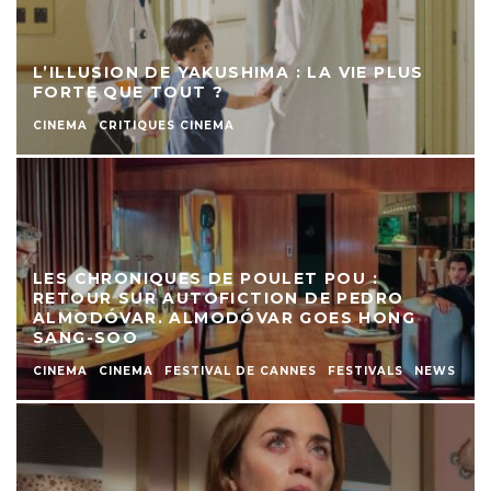
L’ILLUSION DE YAKUSHIMA : LA VIE PLUS
FORTE QUE TOUT ?
CINEMA
CRITIQUES CINEMA
LES CHRONIQUES DE POULET POU :
RETOUR SUR AUTOFICTION DE PEDRO
ALMODÓVAR. ALMODÓVAR GOES HONG
SANG-SOO
CINEMA
CINEMA
FESTIVAL DE CANNES
FESTIVALS
NEWS