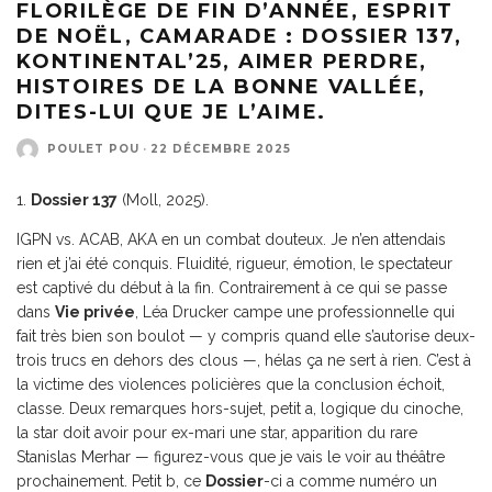
FLORILÈGE DE FIN D’ANNÉE, ESPRIT
DE NOËL, CAMARADE : DOSSIER 137,
KONTINENTAL’25, AIMER PERDRE,
HISTOIRES DE LA BONNE VALLÉE,
DITES-LUI QUE JE L’AIME.
POULET POU
·
22 DÉCEMBRE 2025
1.
Dossier 137
(Moll, 2025).
IGPN vs. ACAB, AKA en un combat douteux. Je n’en attendais
rien et j’ai été conquis. Fluidité, rigueur, émotion, le spectateur
est captivé du début à la fin. Contrairement à ce qui se passe
dans
Vie privée
, Léa Drucker campe une professionnelle qui
fait très bien son boulot — y compris quand elle s’autorise deux-
trois trucs en dehors des clous —, hélas ça ne sert à rien. C’est à
la victime des violences policières que la conclusion échoit,
classe. Deux remarques hors-sujet, petit a, logique du cinoche,
la star doit avoir pour ex-mari une star, apparition du rare
Stanislas Merhar — figurez-vous que je vais le voir au théâtre
prochainement. Petit b, ce
Dossier
-ci a comme numéro un