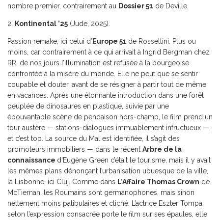
nombre premier, contrairement au
Dossier 51
de Deville.
2.
Kontinental ’25
(Jude, 2025).
Passion remake, ici celui d’
Europe 51
de Rossellini. Plus ou
moins, car contrairement à ce qui arrivait à Ingrid Bergman chez
RR, de nos jours l’illumination est refusée à la bourgeoise
confrontée à la misère du monde. Elle ne peut que se sentir
coupable et douter, avant de se résigner à partir tout de même
en vacances. Après une étonnante introduction dans une forêt
peuplée de dinosaures en plastique, suivie par une
épouvantable scène de pendaison hors-champ, le film prend un
tour austère — stations-dialogues immuablement infructueux —,
et c’est top. La source du Mal est identifiée, il s’agit des
promoteurs immobiliers — dans le récent
Arbre de la
connaissance
d’Eugène Green c’était le tourisme, mais il y avait
les mêmes plans dénonçant l’urbanisation ubuesque de la ville,
là Lisbonne, ici Cluj. Comme dans
L’Affaire Thomas Crown
de
McTiernan, les Roumains sont germanophones, mais sinon
nettement moins patibulaires et cliché. L’actrice Eszter Tompa
selon l’expression consacrée porte le film sur ses épaules, elle