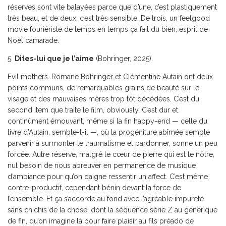
réserves sont vite balayées parce que d’une, c’est plastiquement
très beau, et de deux, c’est très sensible. De trois, un feelgood
movie fouriériste de temps en temps ça fait du bien, esprit de
Noël camarade.
5.
Dites-lui que je l’aime
(Bohringer, 2025).
Evil mothers. Romane Bohringer et Clémentine Autain ont deux
points communs, de remarquables grains de beauté sur le
visage et des mauvaises mères trop tôt décédées. C’est du
second item que traite le film, obviously. C’est dur et
continûment émouvant, même si la fin happy-end — celle du
livre d’Autain, semble-t-il —, où la progéniture abîmée semble
parvenir à surmonter le traumatisme et pardonner, sonne un peu
forcée. Autre réserve, malgré le cœur de pierre qui est le nôtre,
nul besoin de nous abreuver en permanence de musique
d’ambiance pour qu’on daigne ressentir un affect. C’est même
contre-productif, cependant bénin devant la force de
l’ensemble. Et ça s’accorde au fond avec l’agréable impureté
sans chichis de la chose, dont la séquence série Z au générique
de fin, qu’on imagine là pour faire plaisir au fils préado de