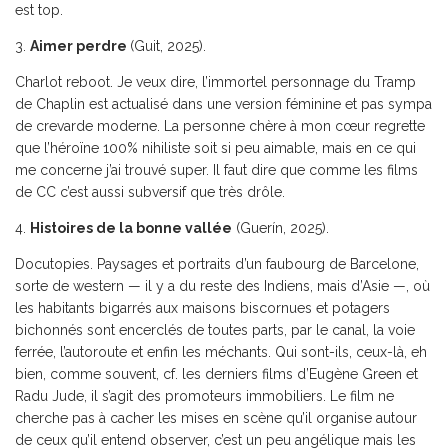
est top.
3.
Aimer perdre
(Guit, 2025).
Charlot reboot. Je veux dire, l’immortel personnage du Tramp
de Chaplin est actualisé dans une version féminine et pas sympa
de crevarde moderne. La personne chère à mon cœur regrette
que l’héroïne 100% nihiliste soit si peu aimable, mais en ce qui
me concerne j’ai trouvé super. Il faut dire que comme les films
de CC c’est aussi subversif que très drôle.
4.
Histoires de la bonne vallée
(Guerín, 2025).
Docutopies. Paysages et portraits d’un faubourg de Barcelone,
sorte de western — il y a du reste des Indiens, mais d’Asie —, où
les habitants bigarrés aux maisons biscornues et potagers
bichonnés sont encerclés de toutes parts, par le canal, la voie
ferrée, l’autoroute et enfin les méchants. Qui sont-ils, ceux-là, eh
bien, comme souvent, cf. les derniers films d’Eugène Green et
Radu Jude, il s’agit des promoteurs immobiliers. Le film ne
cherche pas à cacher les mises en scène qu’il organise autour
de ceux qu’il entend observer, c’est un peu angélique mais les