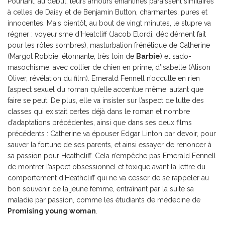
Pourtant, au début, leurs amours enfantines paraissent similaires
à celles de Daisy et de Benjamin Button, charmantes, pures et
innocentes. Mais bientôt, au bout de vingt minutes, le stupre va
régner : voyeurisme d’Heatcliff (Jacob Elordi, décidément fait
pour les rôles sombres), masturbation frénétique de Catherine
(Margot Robbie, étonnante, très loin de
Barbie
) et sado-
masochisme, avec collier de chien en prime, d’Isabelle (Alison
Oliver, révélation du film). Emerald Fennell n’occulte en rien
l’aspect sexuel du roman qu’elle accentue même, autant que
faire se peut. De plus, elle va insister sur l’aspect de lutte des
classes qui existait certes déjà dans le roman et nombre
d’adaptations précédentes, ainsi que dans ses deux films
précédents : Catherine va épouser Edgar Linton par devoir, pour
sauver la fortune de ses parents, et ainsi essayer de renoncer à
sa passion pour Heathcliff. Cela n’empêche pas Emerald Fennell
de montrer l’aspect obsessionnel et toxique avant la lettre du
comportement d’Heathcliff qui ne va cesser de se rappeler au
bon souvenir de la jeune femme, entraînant par la suite sa
maladie par passion, comme les étudiants de médecine de
Promising young woman
.