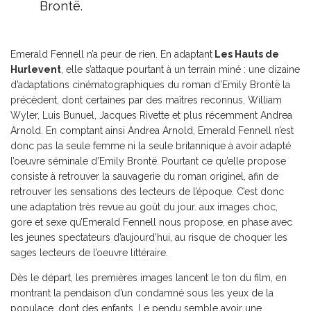
Brontë.
Emerald Fennell n’a peur de rien. En adaptant
Les Hauts de
Hurlevent
, elle s’attaque pourtant à un terrain miné : une dizaine
d’adaptations cinématographiques du roman d’Emily Brontë la
précèdent, dont certaines par des maîtres reconnus, William
Wyler, Luis Bunuel, Jacques Rivette et plus récemment Andrea
Arnold. En comptant ainsi Andrea Arnold, Emerald Fennell n’est
donc pas la seule femme ni la seule britannique à avoir adapté
l’oeuvre séminale d’Emily Brontë. Pourtant ce qu’elle propose
consiste à retrouver la sauvagerie du roman originel, afin de
retrouver les sensations des lecteurs de l’époque. C’est donc
une adaptation très revue au goût du jour. aux images choc,
gore et sexe qu’Emerald Fennell nous propose, en phase avec
les jeunes spectateurs d’aujourd’hui, au risque de choquer les
sages lecteurs de l’oeuvre littéraire.
Dès le départ, les premières images lancent le ton du film, en
montrant la pendaison d’un condamné sous les yeux de la
populace, dont des enfants. Le pendu semble avoir une