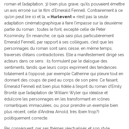
roman et l’adaptation, 3) bien plus grave, qu’ils pouvaient émettre
un avis erroné sur le film d’Emerald Fennell. Contrairement à ce
qu’on peut lire ici et là,
« Hurlevent »
n’est pas la seule
adaptation cinématographique à faire l’impasse sur la deuxième
partie du roman ; toutes le font, excepté celle de Peter
Kosminsky. En revanche, ce qu’a saisi plus particulièrement
Emerald Fennell, par rapport à ses collègues, c’est que les
personnages du roman sont sans cesse, en même temps,
traversés d’élans contradictoires. Elle a manifestement dirigé ses
acteurs dans ce sens : ils formulent par le dialogue des
sentiments, tandis que leurs corps expriment des tendances
totalement à l’opposé, par exemple Catherine qui pleure tout en
donnant des coups de pied au corps de son père. Ce faisant,
Emerald Fennell est bien plus fidèle à l’esprit du roman d’Emily
Brontë que l’adaptation de William Wyler qui idéalise et
édulcore les personnages en les transformant en icônes
romantiques immaculées, ou, pour prendre un exemple bien
plus récent, celle d’Andrea Arnold, très (bien trop?)
politiquement correcte.
Par conséquent, par ses thèmes réactualisés et son style