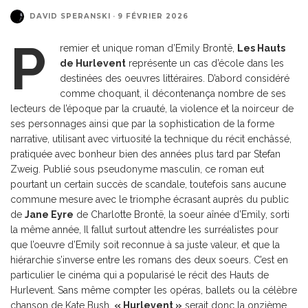
DAVID SPERANSKI
·
9 FÉVRIER 2026
P
remier et unique roman d’Emily Brontë,
Les Hauts
de Hurlevent
représente un cas d’école dans les
destinées des oeuvres littéraires. D’abord considéré
comme choquant, il décontenança nombre de ses
lecteurs de l’époque par la cruauté, la violence et la noirceur de
ses personnages ainsi que par la sophistication de la forme
narrative, utilisant avec virtuosité la technique du récit enchâssé,
pratiquée avec bonheur bien des années plus tard par Stefan
Zweig. Publié sous pseudonyme masculin, ce roman eut
pourtant un certain succès de scandale, toutefois sans aucune
commune mesure avec le triomphe écrasant auprès du public
de
Jane Eyre
de Charlotte Brontë, la soeur aînée d’Emily, sorti
la même année, Il fallut surtout attendre les surréalistes pour
que l’oeuvre d’Emily soit reconnue à sa juste valeur, et que la
hiérarchie s’inverse entre les romans des deux soeurs. C’est en
particulier le cinéma qui a popularisé le récit des Hauts de
Hurlevent. Sans même compter les opéras, ballets ou la célèbre
chanson de Kate Bush,
« Hurlevent »
serait donc la onzième