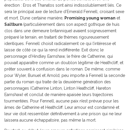
érection : Eros et Thanatos sont ainsi indissolublement liés. Ce
sera le principal axe de lecture d’Emerald Fennell, croisant sexe
et mort. D’une certaine manière,
Promising young woman
et
Saltburn
(particulièrement dans son aspect gothique de huis
clos dans une demeure britannique) avaient soigneusement
préparé le terrain, en traitant de thèmes rigoureusement
identiques. Fennell choisit radicalement ce qui l’intéresse et
laisse de côté ce qui la rend indifférente. Exit donc le
personnage d’Hindley Earnshaw, le frère de Catherine, qui
pouvait apparaître comme un doublon légitime de Heathcliff, et
prêter souvent à confusion dans le roman. De même, comme
pour Wyler, Bunuel et Arnold, peu importe à Fennell la seconde
partie du roman qui traite de la deuxième génération des
personnages (Catherine Linton, Linton Heathcliff, Hareton
Earnshaw) et conclut de manière apaisée leurs trajectoires
tourmentées. Pour Fennell, aucune paix n’est prévue pour les
âmes de Catherine et Heathcliff. Leur amour est condamné et
leur vie doit ressembler définitivement à une prison qui ne leur
laissera aucune échappatoire, pas même la mort.