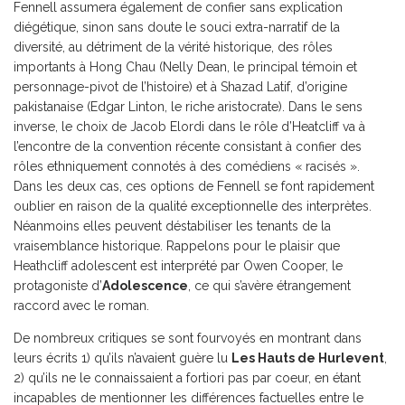
Fennell assumera également de confier sans explication
diégétique, sinon sans doute le souci extra-narratif de la
diversité, au détriment de la vérité historique, des rôles
importants à Hong Chau (Nelly Dean, le principal témoin et
personnage-pivot de l’histoire) et à Shazad Latif, d’origine
pakistanaise (Edgar Linton, le riche aristocrate). Dans le sens
inverse, le choix de Jacob Elordi dans le rôle d’Heatcliff va à
l’encontre de la convention récente consistant à confier des
rôles ethniquement connotés à des comédiens « racisés ».
Dans les deux cas, ces options de Fennell se font rapidement
oublier en raison de la qualité exceptionnelle des interprètes.
Néanmoins elles peuvent déstabiliser les tenants de la
vraisemblance historique. Rappelons pour le plaisir que
Heathcliff adolescent est interprété par Owen Cooper, le
protagoniste d’
Adolescence
, ce qui s’avère étrangement
raccord avec le roman.
De nombreux critiques se sont fourvoyés en montrant dans
leurs écrits 1) qu’ils n’avaient guère lu
Les Hauts de Hurlevent
,
2) qu’ils ne le connaissaient a fortiori pas par coeur, en étant
incapables de mentionner les différences factuelles entre le