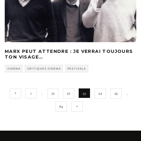
MARX PEUT ATTENDRE : JE VERRAI TOUJOURS
TON VISAGE…
CINEMA
CRITIQUES CINEMA
FESTIVALS
1
…
51
52
53
54
55
…
84