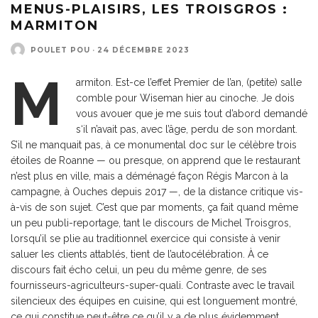
MENUS-PLAISIRS, LES TROISGROS :
MARMITON
POULET POU
·
24 DÉCEMBRE 2023
M
armiton. Est-ce l’effet Premier de l’an, (petite) salle
comble pour Wiseman hier au cinoche. Je dois
vous avouer que je me suis tout d’abord demandé
s‘il n’avait pas, avec l’âge, perdu de son mordant.
S’il ne manquait pas, à ce monumental doc sur le célèbre trois
étoiles de Roanne — ou presque, on apprend que le restaurant
n’est plus en ville, mais a déménagé façon Régis Marcon à la
campagne, à Ouches depuis 2017 —, de la distance critique vis-
à-vis de son sujet. C’est que par moments, ça fait quand même
un peu publi-reportage, tant le discours de Michel Troisgros,
lorsqu’il se plie au traditionnel exercice qui consiste à venir
saluer les clients attablés, tient de l’autocélébration. À ce
discours fait écho celui, un peu du même genre, de ses
fournisseurs-agriculteurs-super-quali. Contraste avec le travail
silencieux des équipes en cuisine, qui est longuement montré,
ce qui constitue peut-être ce qu’il y a de plus évidemment