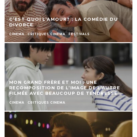
C’EST QUOI L’AMOUR? : LA COMÉDIE DU
DIVORCE
CINEMA
CRITIQUES CINEMA
FESTIVALS
MON GRAND FRÈRE ET MOI : UNE
RECOMPOSITION DE L’IMAGE DE L’AUTRE
FILMÉE AVEC BEAUCOUP DE TENDRESSE
CINEMA
CRITIQUES CINEMA