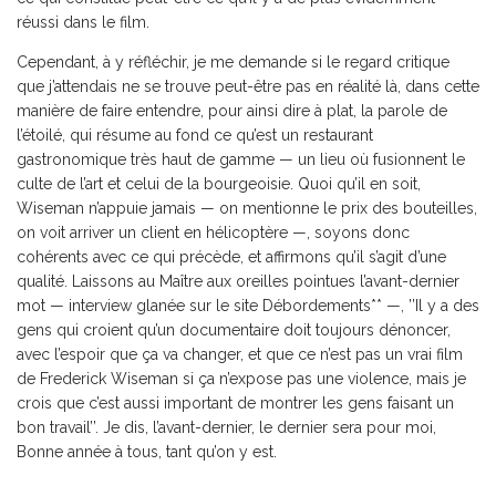
réussi dans le film.
Cependant, à y réfléchir, je me demande si le regard critique
que j’attendais ne se trouve peut-être pas en réalité là, dans cette
manière de faire entendre, pour ainsi dire à plat, la parole de
l’étoilé, qui résume au fond ce qu’est un restaurant
gastronomique très haut de gamme — un lieu où fusionnent le
culte de l’art et celui de la bourgeoisie. Quoi qu’il en soit,
Wiseman n’appuie jamais — on mentionne le prix des bouteilles,
on voit arriver un client en hélicoptère —, soyons donc
cohérents avec ce qui précède, et affirmons qu’il s’agit d’une
qualité. Laissons au Maître aux oreilles pointues l’avant-dernier
mot — interview glanée sur le site Débordements** —, ’’Il y a des
gens qui croient qu’un documentaire doit toujours dénoncer,
avec l’espoir que ça va changer, et que ce n’est pas un vrai film
de Frederick Wiseman si ça n’expose pas une violence, mais je
crois que c’est aussi important de montrer les gens faisant un
bon travail’’. Je dis, l’avant-dernier, le dernier sera pour moi,
Bonne année à tous, tant qu’on y est.