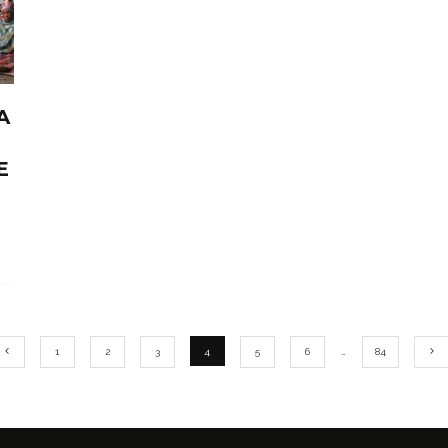
A
E
1
2
3
4
5
6
…
84