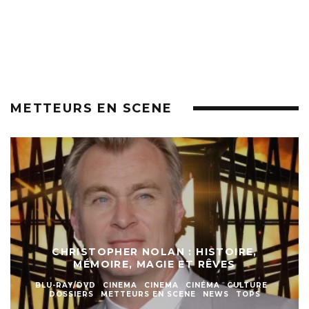
METTEURS EN SCENE
CHRISTOPHER NOLAN : HISTOIRE,
MÉMOIRE, MAGIE ET RÊVES
BLU-RAY/DVD
CINEMA
CINEMA
CINÉMA
CULTURE
DOSSIERS
METTEURS EN SCENE
NEWS
TOPS