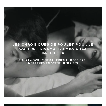
LES CHRONIQUES DE POULET POU : LE
COFFRET KINUYO TANAKA CHEZ
CARLOTTA
BLU-RAY/DVD
CINEMA
CINÉMA
DOSSIERS
METTEURS EN SCENE
REPRISES