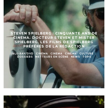
STEVEN SPIELBERG : CINQUANTE ANS DE
CINÉMA. DOCTEUR STEVEN ET MISTER
SPIELBERG. LES FILMS DE SPIELBERG
PRÉFÉRÉS DE LA RÉDACTION
BLU-RAY/DVD
CINEMA
CINEMA
CINÉMA
CULTURE
DOSSIERS
METTEURS EN SCENE
NEWS
TOPS