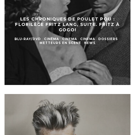
LES CHRONIQUES DE POULET POU :
FLORILÈGE FRITZ LANG, SUITE. FRITZ À
GOGO!
BLU-RAY/DVD
CINÉMA
CINEMA
CINEMA
DOSSIERS
METTEURS EN SCENE
NEWS