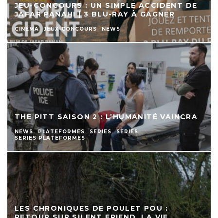
JEU-CONCOURS : UN SIMPLE ACCIDENT DE
JAFAR PANAHI | 3 BLU-RAY À GAGNER
CINEMA
JEUX-CONCOURS
NEWS
THE PITT SAISON 2 : L’HUMANITÉ VAINCRA
NEWS
PLATEFORMES
SERIES
SERIES
SERIES PLATEFORMES
LES CHRONIQUES DE POULET POU :
RETOUR SUR SILENT FRIEND. LA VIE