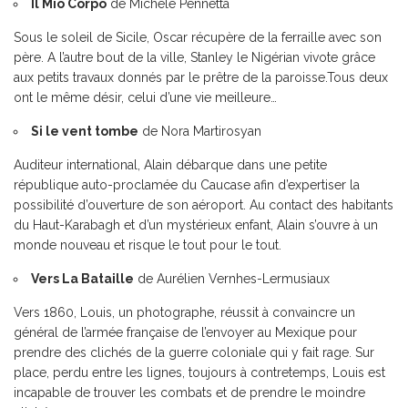
Il Mio Corpo
de Michele Pennetta
Sous le soleil de Sicile, Oscar récupère de la ferraille avec son
père. A l’autre bout de la ville, Stanley le Nigérian vivote grâce
aux petits travaux donnés par le prêtre de la paroisse.Tous deux
ont le même désir, celui d’une vie meilleure…
Si le vent tombe
de Nora Martirosyan
Auditeur international, Alain débarque dans une petite
république auto-proclamée du Caucase afin d’expertiser la
possibilité d’ouverture de son aéroport. Au contact des habitants
du Haut-Karabagh et d’un mystérieux enfant, Alain s’ouvre à un
monde nouveau et risque le tout pour le tout.
Vers La Bataille
de Aurélien Vernhes-Lermusiaux
Vers 1860, Louis, un photographe, réussit à convaincre un
général de l’armée française de l’envoyer au Mexique pour
prendre des clichés de la guerre coloniale qui y fait rage. Sur
place, perdu entre les lignes, toujours à contretemps, Louis est
incapable de trouver les combats et de prendre le moindre