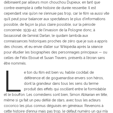
débinaient par ailleurs mon chouchou Dupieux, en tant que
contre-exemple à cette histoire de durée ressentie. Il est
cependant vrai qu’on ne s’ennuie pas trop, car le film va aussi vite
qu’il peut pour balancer aux spectateurs le plus d’informations
possible, de façon la plus claire possible, sur la période
concernée. 1939-42, de l’invasion de la Pologne donc, à
l’assassinat de l’amiral Darlan, le quidam lambda aux
connaissances historiques proches de zéro que je suis a appris
des choses, et eu envie d’aller sur Wikipédia après la séance
pour étudier les biographies des personnages principaux — ou
celles de Félix Eboué et Susan Travers, présents à l’écran sans
être nommés.
L
e ton du film est bien vu, habile cocktail de
déférence et de goguenardise envers son héros,
dont la grandeur dans tous les sens du terme
produit des effets qui oscillent entre le formidable
et le bouffon. Les comédiens sont bien, Simon Abkarian en tête,
même si ça fait un peu défilé de stars, avec tous les acteurs
cocorico les plus connus déguisés en généraux. Revenons à
cette histoire d’ennui mais pas trop, le défaut numéro un qui m’a