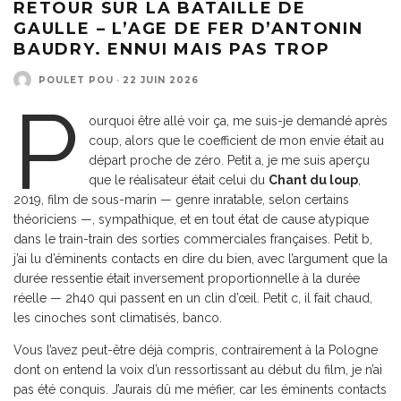
RETOUR SUR LA BATAILLE DE
GAULLE – L’AGE DE FER D’ANTONIN
BAUDRY. ENNUI MAIS PAS TROP
POULET POU
·
22 JUIN 2026
P
ourquoi être allé voir ça, me suis-je demandé après
coup, alors que le coefficient de mon envie était au
départ proche de zéro. Petit a, je me suis aperçu
que le réalisateur était celui du
Chant du loup
,
2019, film de sous-marin — genre inratable, selon certains
théoriciens —, sympathique, et en tout état de cause atypique
dans le train-train des sorties commerciales françaises. Petit b,
j’ai lu d’éminents contacts en dire du bien, avec l’argument que la
durée ressentie était inversement proportionnelle à la durée
réelle — 2h40 qui passent en un clin d’œil. Petit c, il fait chaud,
les cinoches sont climatisés, banco.
Vous l’avez peut-être déjà compris, contrairement à la Pologne
dont on entend la voix d’un ressortissant au début du film, je n’ai
pas été conquis. J’aurais dû me méfier, car les éminents contacts